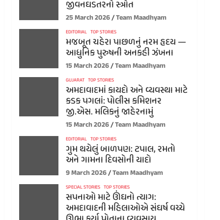
જીવનઘડતરનો સ્ત્રોત
25 March 2026
Team Maadhyam
EDITORIAL
TOP STORIES
મજબૂત ચહેરા પાછળનું નરમ હૃદય —
આધુનિક પુરુષની અનકહી ઝંખના
15 March 2026
Team Maadhyam
GUJARAT
TOP STORIES
અમદાવાદમાં કાયદો અને વ્યવસ્થા માટે
કડક પગલાં: પોલીસ કમિશનર
જી.એસ. મલિકનું જાહેરનામું
15 March 2026
Team Maadhyam
EDITORIAL
TOP STORIES
ગુમ થયેલું બાળપણ: ટપાલ, રમતો
અને ગામના દિવસોની યાદો
9 March 2026
Team Maadhyam
SPECIAL STORIES
TOP STORIES
સપનાઓ માટે ઊંઘનો ત્યાગ:
અમદાવાદની મહિલાઓએ સંઘર્ષ વચ્ચે
ઊભા કર્યા પોતાના વ્યવસાય