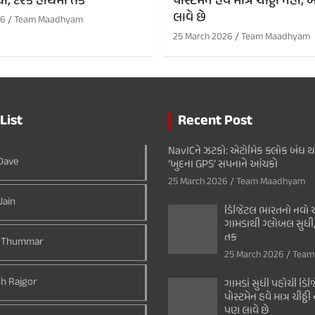
ી, દરેક હાથમાં તક
પોસ્ટમેન હવે માત્ર ચીઠ્ઠી નહી
લાવે છે
26
Team Maadhyam
25 March 2026
Team Maadhyam
List
Recent Post
NavICને ઝટકો: એટોમિક ક્લોક બંધ 
 Dave
‘ખુદના GPS’ સપનાને આંચકો
25 March 2026
Team Maadhyam
Jain
ડિજિટલ ભારતનો નવો અ
ગામડાથી ગ્લોબલ સુધી,
તક
 Thummar
25 March 2026
Team
h Rajgor
ગામડાં સુધી પહોંચી ડિજિ
પોસ્ટમેન હવે માત્ર ચીઠ્ઠ
પણ લાવે છે