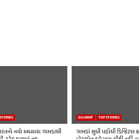
STORIES
GUJARAT
TOP STORIES
રતનો નવો અધ્યાય: ગામડાથી
ગામડાં સુધી પહોંચી ડિજિટલ ક્રા