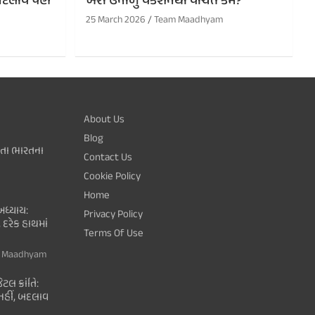
ં, બદલાવ પણ
ખરા ઉનાળુ વેકેશનથી વંચિત કેમ?
25 March 2026
Team Maadhyam
About Us
Blog
થતા ભારતના
Contact Us
Cookie Policy
Home
ધ્યાય:
Privacy Policy
 દરેક હાથમાં
Terms Of Use
 Maadhyam
ટલ ક્રાંતિ:
ી નહીં, બદલાવ