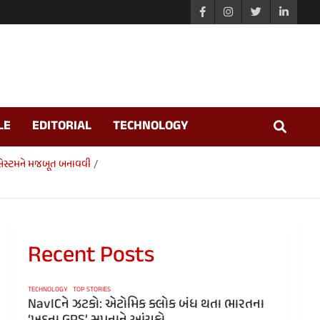
LE
EDITORIAL
TECHNOLOGY
સિસ્ટમને મજબૂત બનાવવી
Recent Posts
TECHNOLOGY
TOP STORIES
NavICને ઝટકો: એટોમિક ક્લોક બંધ થતા ભારતના