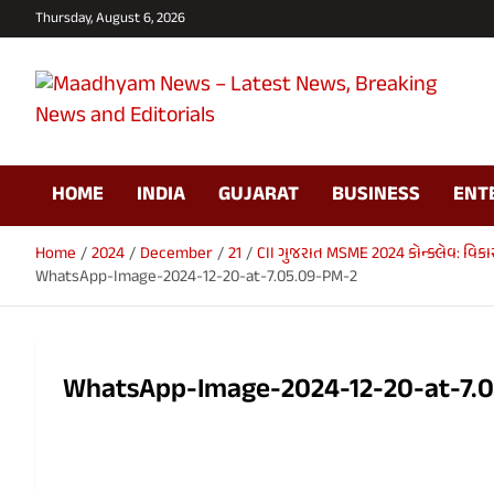
Skip
Thursday, August 6, 2026
to
content
Maadhyam News –
HOME
INDIA
GUJARAT
BUSINESS
ENT
Latest News, Breaking
News and Editorials
Home
2024
December
21
CII ગુજરાત MSME 2024 કોન્ક્લેવ: વિ
WhatsApp-Image-2024-12-20-at-7.05.09-PM-2
WhatsApp-Image-2024-12-20-at-7.