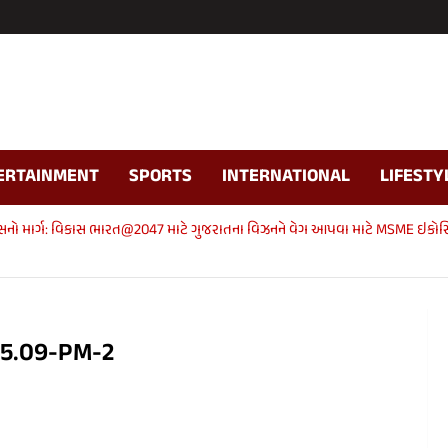
ERTAINMENT
SPORTS
INTERNATIONAL
LIFESTY
કાસનો માર્ગ: વિકાસ ભારત@2047 માટે ગુજરાતના વિઝનને વેગ આપવા માટે MSME ઇકો
05.09-PM-2