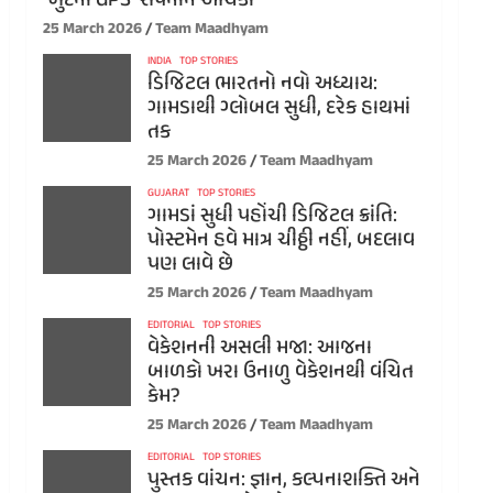
‘ખુદના GPS’ સપનાને આંચકો
25 March 2026
Team Maadhyam
INDIA
TOP STORIES
ડિજિટલ ભારતનો નવો અધ્યાય:
ગામડાથી ગ્લોબલ સુધી, દરેક હાથમાં
તક
25 March 2026
Team Maadhyam
GUJARAT
TOP STORIES
ગામડાં સુધી પહોંચી ડિજિટલ ક્રાંતિ:
પોસ્ટમેન હવે માત્ર ચીઠ્ઠી નહીં, બદલાવ
પણ લાવે છે
25 March 2026
Team Maadhyam
EDITORIAL
TOP STORIES
વેકેશનની અસલી મજા: આજના
બાળકો ખરા ઉનાળુ વેકેશનથી વંચિત
કેમ?
25 March 2026
Team Maadhyam
EDITORIAL
TOP STORIES
પુસ્તક વાંચન: જ્ઞાન, કલ્પનાશક્તિ અને