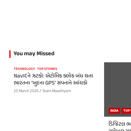
You may Missed
TECHNOLOGY
TOP STORIES
NavICને ઝટકો: એટોમિક ક્લોક બંધ થતા
ભારતના ‘ખુદના GPS’ સપનાને આંચકો
25 March 2026
Team Maadhyam
INDIA
TOP 
ડિજિટલ ભા