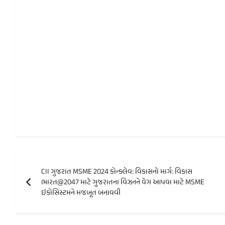
Post
CII ગુજરાત MSME 2024 કોન્ક્લેવ: વિકાસનો માર્ગ: વિકાસ
navigation
ભારત@2047 માટે ગુજરાતના વિઝનને વેગ આપવા માટે MSME
ઇકોસિસ્ટમને મજબૂત બનાવવી