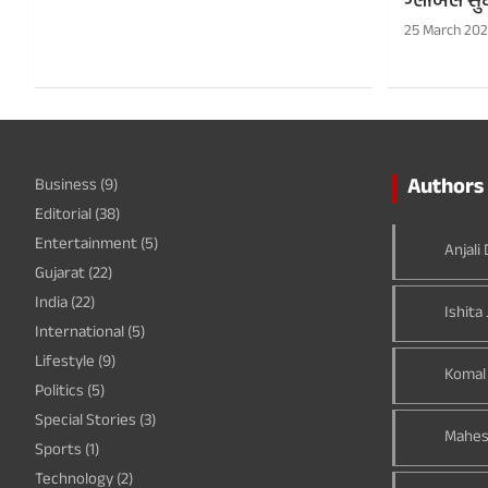
ગ્લોબલ સુધ
25 March 20
Authors 
Business
(9)
Editorial
(38)
Entertainment
(5)
Anjali
Gujarat
(22)
India
(22)
Ishita 
International
(5)
Lifestyle
(9)
Komal
Politics
(5)
Special Stories
(3)
Mahes
Sports
(1)
Technology
(2)