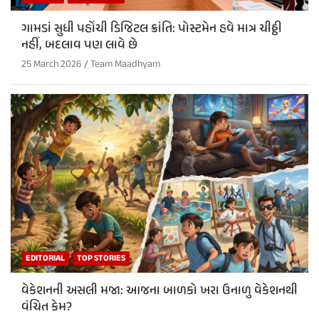
ગામડાં સુધી પહોંચી ડિજિટલ ક્રાંતિ: પોસ્ટમેન હવે માત્ર ચીઠ્ઠી
નહીં, બદલાવ પણ લાવે છે
25 March 2026
Team Maadhyam
EDITORIAL
TOP STORIES
વેકેશનની અસલી મજા: આજના બાળકો ખરા ઉનાળુ વેકેશનથી
વંચિત કેમ?