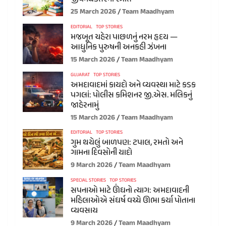
25 March 2026
Team Maadhyam
EDITORIAL
TOP STORIES
મજબૂત ચહેરા પાછળનું નરમ હૃદય —
આધુનિક પુરુષની અનકહી ઝંખના
15 March 2026
Team Maadhyam
GUJARAT
TOP STORIES
અમદાવાદમાં કાયદો અને વ્યવસ્થા માટે કડક
પગલાં: પોલીસ કમિશનર જી.એસ. મલિકનું
જાહેરનામું
15 March 2026
Team Maadhyam
EDITORIAL
TOP STORIES
ગુમ થયેલું બાળપણ: ટપાલ, રમતો અને
ગામના દિવસોની યાદો
9 March 2026
Team Maadhyam
SPECIAL STORIES
TOP STORIES
સપનાઓ માટે ઊંઘનો ત્યાગ: અમદાવાદની
મહિલાઓએ સંઘર્ષ વચ્ચે ઊભા કર્યા પોતાના
વ્યવસાય
9 March 2026
Team Maadhyam