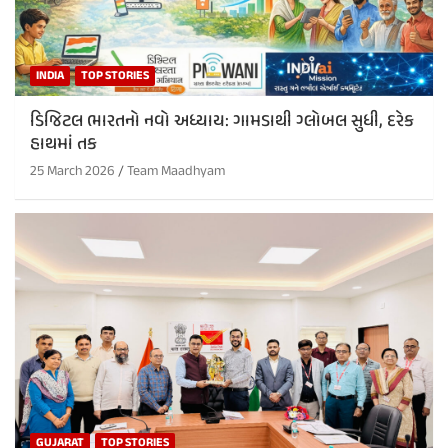
INDIA
TOP STORIES
ડિજિટલ ભારતનો નવો અધ્યાય: ગામડાથી ગ્લોબલ સુધી, દરેક
હાથમાં તક
25 March 2026
Team Maadhyam
GUJARAT
TOP STORIES