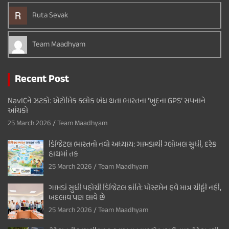
Ruta Sevak
Team Maadhyam
Recent Post
NavICને ઝટકો: એટોમિક ક્લોક બંધ થતા ભારતના ‘ખુદના GPS’ સપનાને
આંચકો
25 March 2026
Team Maadhyam
ડિજિટલ ભારતનો નવો અધ્યાય: ગામડાથી ગ્લોબલ સુધી, દરેક
હાથમાં તક
25 March 2026
Team Maadhyam
ગામડાં સુધી પહોંચી ડિજિટલ ક્રાંતિ: પોસ્ટમેન હવે માત્ર ચીઠ્ઠી નહીં,
બદલાવ પણ લાવે છે
25 March 2026
Team Maadhyam