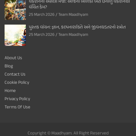
વેકેશનની અસલી મજા: આજના બાળકો ખરા ઉનાળુ વેકેશનથી
વંચિત કેમ?
25 March 2026
Team Maadhyam
પુસ્તક વાંચન: જ્ઞાન, કલ્પનાશક્તિ અને જીવનઘડતરનો સ્ત્રોત
25 March 2026
Team Maadhyam
About Us
Blog
Contact Us
Cookie Policy
Home
Privacy Policy
Terms Of Use
Copyright © Maadhyam. All Right Reserved