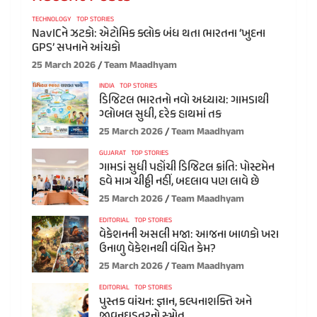
TECHNOLOGY
TOP STORIES
NavICને ઝટકો: એટોમિક ક્લોક બંધ થતા ભારતના ‘ખુદના
GPS’ સપનાને આંચકો
25 March 2026
Team Maadhyam
INDIA
TOP STORIES
ડિજિટલ ભારતનો નવો અધ્યાય: ગામડાથી
ગ્લોબલ સુધી, દરેક હાથમાં તક
25 March 2026
Team Maadhyam
GUJARAT
TOP STORIES
ગામડાં સુધી પહોંચી ડિજિટલ ક્રાંતિ: પોસ્ટમેન
હવે માત્ર ચીઠ્ઠી નહીં, બદલાવ પણ લાવે છે
25 March 2026
Team Maadhyam
EDITORIAL
TOP STORIES
વેકેશનની અસલી મજા: આજના બાળકો ખરા
ઉનાળુ વેકેશનથી વંચિત કેમ?
25 March 2026
Team Maadhyam
EDITORIAL
TOP STORIES
પુસ્તક વાંચન: જ્ઞાન, કલ્પનાશક્તિ અને
જીવનઘડતરનો સ્ત્રોત