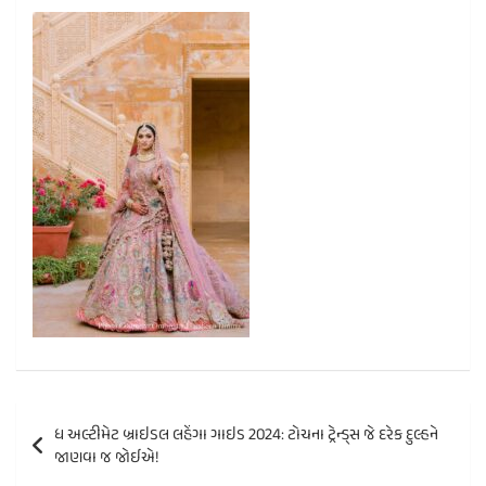
Post
ધ અલ્ટીમેટ બ્રાઇડલ લહેંગા ગાઇડ 2024: ટોચના ટ્રેન્ડ્સ જે દરેક દુલ્હને
navigation
જાણવા જ જોઈએ!