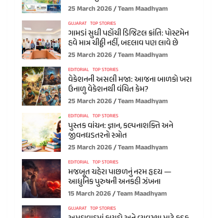
25 March 2026
Team Maadhyam
GUJARAT
TOP STORIES
ગામડાં સુધી પહોંચી ડિજિટલ ક્રાંતિ: પોસ્ટમેન
હવે માત્ર ચીઠ્ઠી નહીં, બદલાવ પણ લાવે છે
25 March 2026
Team Maadhyam
EDITORIAL
TOP STORIES
વેકેશનની અસલી મજા: આજના બાળકો ખરા
ઉનાળુ વેકેશનથી વંચિત કેમ?
25 March 2026
Team Maadhyam
EDITORIAL
TOP STORIES
પુસ્તક વાંચન: જ્ઞાન, કલ્પનાશક્તિ અને
જીવનઘડતરનો સ્ત્રોત
25 March 2026
Team Maadhyam
EDITORIAL
TOP STORIES
મજબૂત ચહેરા પાછળનું નરમ હૃદય —
આધુનિક પુરુષની અનકહી ઝંખના
15 March 2026
Team Maadhyam
GUJARAT
TOP STORIES