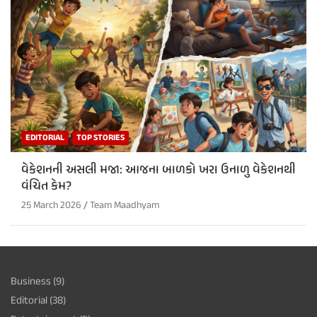
EDITORIAL
TOP STORIES
વેકેશનની અસલી મજા: આજના બાળકો ખરા ઉનાળુ વેકેશનથી
વંચિત કેમ?
25 March 2026
Team Maadhyam
Business
(9)
Editorial
(38)