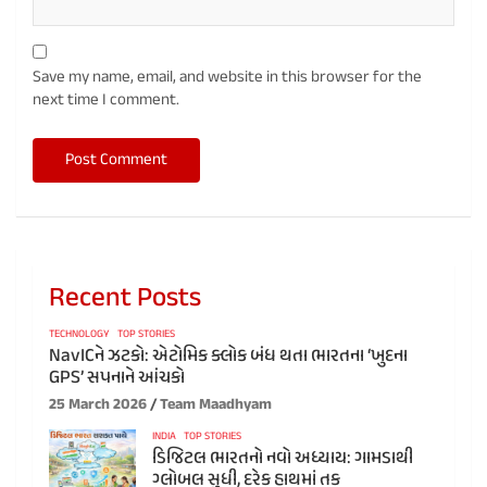
Save my name, email, and website in this browser for the
next time I comment.
Recent Posts
TECHNOLOGY
TOP STORIES
NavICને ઝટકો: એટોમિક ક્લોક બંધ થતા ભારતના ‘ખુદના
GPS’ સપનાને આંચકો
25 March 2026
Team Maadhyam
INDIA
TOP STORIES
ડિજિટલ ભારતનો નવો અધ્યાય: ગામડાથી
ગ્લોબલ સુધી, દરેક હાથમાં તક