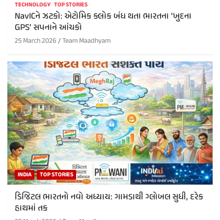
TECHNOLOGY
TOP STORIES
NavICને ઝટકો: એટોમિક ક્લોક બંધ થતા ભારતના ‘ખુદના
GPS’ સપનાને આંચકો
25 March 2026
Team Maadhyam
INDIA
TOP STORIES
ડિજિટલ ભારતનો નવો અધ્યાય: ગામડાથી ગ્લોબલ સુધી, દરેક
હાથમાં તક