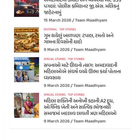
અમદાવાદમાં કાયદો અને વ્યવસ્થા માટે કડક
પગલાં: પોલીસ કમિશનર જી.એસ. મલિકનું
જાહેરનામું
15 March 2026
Team Maadhyam
EDITORIAL
TOP STORIES
ગુમ થયેલું બાળપણ: ટપાલ, રમતો અને
ગામના દિવસોની યાદો
9 March 2026
Team Maadhyam
SPECIAL STORIES
TOP STORIES
સપનાઓ માટે ઊંઘનો ત્યાગ: અમદાવાદની
મહિલાઓએ સંઘર્ષ વચ્ચે ઊભા કર્યા પોતાના
વ્યવસાય
9 March 2026
Team Maadhyam
SPECIAL STORIES
TOP STORIES
મહિલા શક્તિની અનોખી કહાની:A2 દૂધ,
ઓર્ગેનિક ખેતી અને સાત્વિક ભોજનથી
સમાજમાં બદલાવ લાવતી ત્રણ મહિલાઓ
9 March 2026
Team Maadhyam