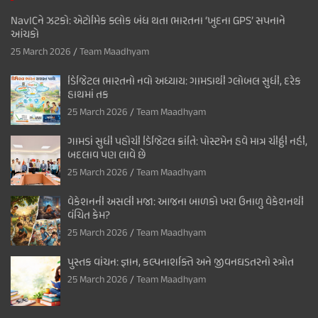
NavICને ઝટકો: એટોમિક ક્લોક બંધ થતા ભારતના ‘ખુદના GPS’ સપનાને
આંચકો
25 March 2026
Team Maadhyam
ડિજિટલ ભારતનો નવો અધ્યાય: ગામડાથી ગ્લોબલ સુધી, દરેક
હાથમાં તક
25 March 2026
Team Maadhyam
ગામડાં સુધી પહોંચી ડિજિટલ ક્રાંતિ: પોસ્ટમેન હવે માત્ર ચીઠ્ઠી નહીં,
બદલાવ પણ લાવે છે
25 March 2026
Team Maadhyam
વેકેશનની અસલી મજા: આજના બાળકો ખરા ઉનાળુ વેકેશનથી
વંચિત કેમ?
25 March 2026
Team Maadhyam
પુસ્તક વાંચન: જ્ઞાન, કલ્પનાશક્તિ અને જીવનઘડતરનો સ્ત્રોત
25 March 2026
Team Maadhyam