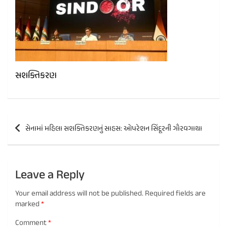
સશક્તિકરણ
Post
સેનામાં મહિલા સશક્તિકરણનું સાહસ: ઓપરેશન સિંદૂરની ગૌરવગાથા
navigation
Leave a Reply
Your email address will not be published.
Required fields are
marked
*
Comment
*