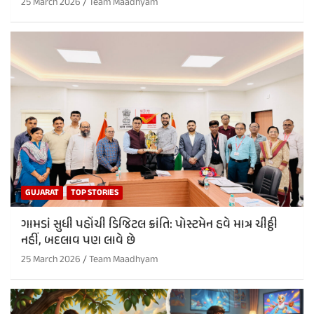
25 March 2026
Team Maadhyam
GUJARAT
TOP STORIES
ગામડાં સુધી પહોંચી ડિજિટલ ક્રાંતિ: પોસ્ટમેન હવે માત્ર ચીઠ્ઠી
નહીં, બદલાવ પણ લાવે છે
25 March 2026
Team Maadhyam