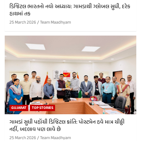
ડિજિટલ ભારતનો નવો અધ્યાય: ગામડાથી ગ્લોબલ સુધી, દરેક
હાથમાં તક
25 March 2026
Team Maadhyam
GUJARAT
TOP STORIES
ગામડાં સુધી પહોંચી ડિજિટલ ક્રાંતિ: પોસ્ટમેન હવે માત્ર ચીઠ્ઠી
નહીં, બદલાવ પણ લાવે છે
25 March 2026
Team Maadhyam