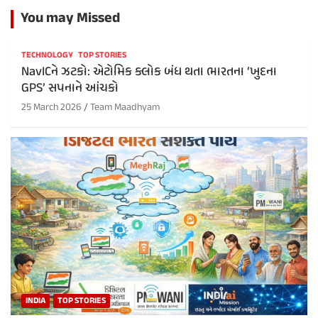
You may Missed
TECHNOLOGY
TOP STORIES
NavICને ઝટકો: એટોમિક ક્લોક બંધ થતા ભારતના ‘ખુદના
GPS’ સપનાને આંચકો
25 March 2026
Team Maadhyam
INDIA
TOP STORIES