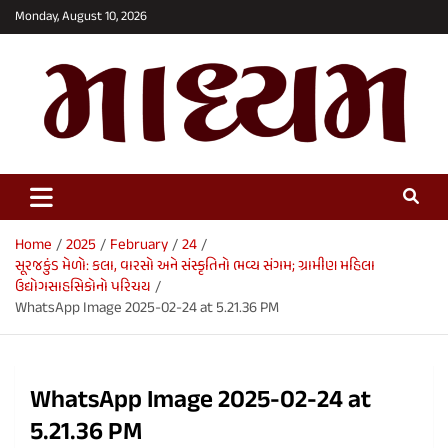
Skip
Monday, August 10, 2026
to
content
Maadhyam News – Latest News,
Breaking News and Editorials
Home
2025
February
24
સૂરજકુંડ મેળો: કલા, વારસો અને સંસ્કૃતિનો ભવ્ય સંગમ; ગ્રામીણ મહિલા
ઉદ્યોગસાહસિકોનો પરિચય
WhatsApp Image 2025-02-24 at 5.21.36 PM
WhatsApp Image 2025-02-24 at
5.21.36 PM