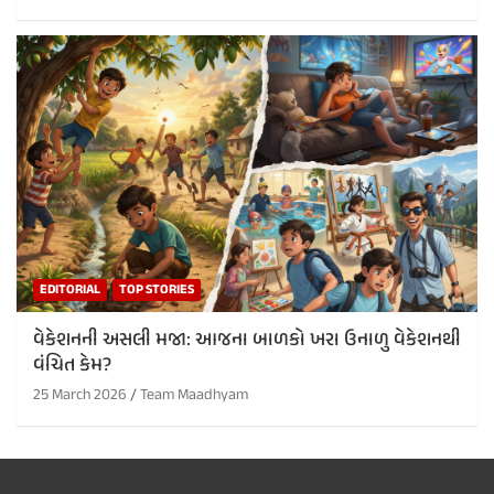
EDITORIAL
TOP STORIES
વેકેશનની અસલી મજા: આજના બાળકો ખરા ઉનાળુ વેકેશનથી
વંચિત કેમ?
25 March 2026
Team Maadhyam