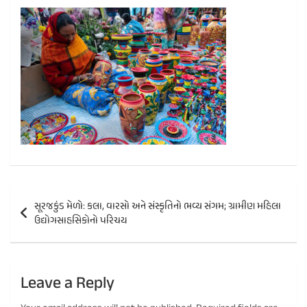
Post
સૂરજકુંડ મેળો: કલા, વારસો અને સંસ્કૃતિનો ભવ્ય સંગમ; ગ્રામીણ મહિલા
navigation
ઉદ્યોગસાહસિકોનો પરિચય
Leave a Reply