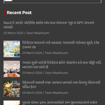
Recent Post
NavICને ઝટકો: એટોમિક ક્લોક બંધ થતા ભારતના ‘ખુદના GPS’ સપનાને
આંચકો
25 March 2026
Team Maadhyam
ડિજિટલ ભારતનો નવો અધ્યાય: ગામડાથી ગ્લોબલ સુધી, દરેક
હાથમાં તક
25 March 2026
Team Maadhyam
ગામડાં સુધી પહોંચી ડિજિટલ ક્રાંતિ: પોસ્ટમેન હવે માત્ર ચીઠ્ઠી નહીં,
બદલાવ પણ લાવે છે
25 March 2026
Team Maadhyam
વેકેશનની અસલી મજા: આજના બાળકો ખરા ઉનાળુ વેકેશનથી
વંચિત કેમ?
25 March 2026
Team Maadhyam
પુસ્તક વાંચન: જ્ઞાન, કલ્પનાશક્તિ અને જીવનઘડતરનો સ્ત્રોત