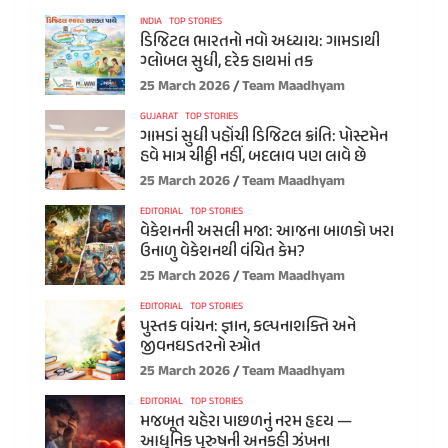
INDIA
TOP STORIES
ડિજિટલ ભારતનો નવો અધ્યાય: ગામડાથી
ગ્લોબલ સુધી, દરેક હાથમાં તક
25 March 2026
Team Maadhyam
GUJARAT
TOP STORIES
ગામડાં સુધી પહોંચી ડિજિટલ ક્રાંતિ: પોસ્ટમેન
હવે માત્ર ચીઠ્ઠી નહીં, બદલાવ પણ લાવે છે
25 March 2026
Team Maadhyam
EDITORIAL
TOP STORIES
વેકેશનની અસલી મજા: આજના બાળકો ખરા
ઉનાળુ વેકેશનથી વંચિત કેમ?
25 March 2026
Team Maadhyam
EDITORIAL
TOP STORIES
પુસ્તક વાંચન: જ્ઞાન, કલ્પનાશક્તિ અને
જીવનઘડતરનો સ્ત્રોત
25 March 2026
Team Maadhyam
EDITORIAL
TOP STORIES
મજબૂત ચહેરા પાછળનું નરમ હૃદય —
આધુનિક પુરુષની અનકહી ઝંખના