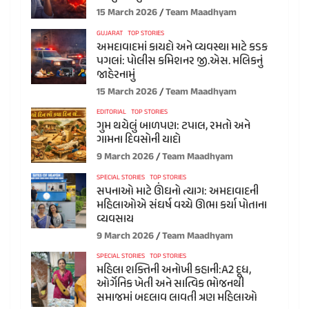
15 March 2026
Team Maadhyam
GUJARAT
TOP STORIES
અમદાવાદમાં કાયદો અને વ્યવસ્થા માટે કડક
પગલાં: પોલીસ કમિશનર જી.એસ. મલિકનું
જાહેરનામું
15 March 2026
Team Maadhyam
EDITORIAL
TOP STORIES
ગુમ થયેલું બાળપણ: ટપાલ, રમતો અને
ગામના દિવસોની યાદો
9 March 2026
Team Maadhyam
SPECIAL STORIES
TOP STORIES
સપનાઓ માટે ઊંઘનો ત્યાગ: અમદાવાદની
મહિલાઓએ સંઘર્ષ વચ્ચે ઊભા કર્યા પોતાના
વ્યવસાય
9 March 2026
Team Maadhyam
SPECIAL STORIES
TOP STORIES
મહિલા શક્તિની અનોખી કહાની:A2 દૂધ,
ઓર્ગેનિક ખેતી અને સાત્વિક ભોજનથી
સમાજમાં બદલાવ લાવતી ત્રણ મહિલાઓ