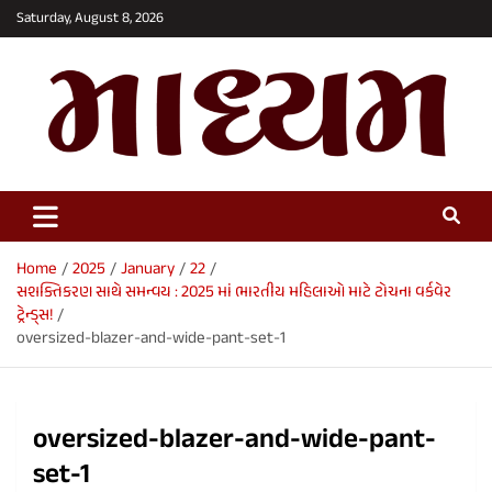
Skip
Saturday, August 8, 2026
to
content
Maadhyam News – Latest News,
Breaking News and Editorials
Home
2025
January
22
સશક્તિકરણ સાથે સમન્વય : 2025 માં ભારતીય મહિલાઓ માટે ટોચના વર્કવેર
ટ્રેન્ડ્સ!
oversized-blazer-and-wide-pant-set-1
oversized-blazer-and-wide-pant-
set-1