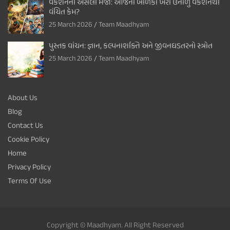
વેકેશનની અસલી મજા: આજના બાળકો ખરા ઉનાળુ વેકેશનથી
વંચિત કેમ?
25 March 2026
Team Maadhyam
પુસ્તક વાંચન: જ્ઞાન, કલ્પનાશક્તિ અને જીવનઘડતરનો સ્ત્રોત
25 March 2026
Team Maadhyam
About Us
Blog
Contact Us
Cookie Policy
Home
Privacy Policy
Terms Of Use
Copyright © Maadhyam. All Right Reserved