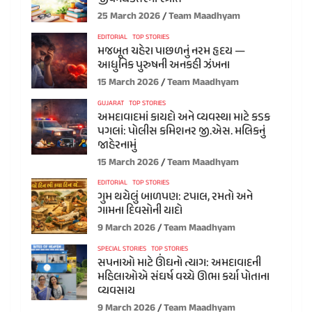
25 March 2026
Team Maadhyam
EDITORIAL
TOP STORIES
મજબૂત ચહેરા પાછળનું નરમ હૃદય —
આધુનિક પુરુષની અનકહી ઝંખના
15 March 2026
Team Maadhyam
GUJARAT
TOP STORIES
અમદાવાદમાં કાયદો અને વ્યવસ્થા માટે કડક
પગલાં: પોલીસ કમિશનર જી.એસ. મલિકનું
જાહેરનામું
15 March 2026
Team Maadhyam
EDITORIAL
TOP STORIES
ગુમ થયેલું બાળપણ: ટપાલ, રમતો અને
ગામના દિવસોની યાદો
9 March 2026
Team Maadhyam
SPECIAL STORIES
TOP STORIES
સપનાઓ માટે ઊંઘનો ત્યાગ: અમદાવાદની
મહિલાઓએ સંઘર્ષ વચ્ચે ઊભા કર્યા પોતાના
વ્યવસાય
9 March 2026
Team Maadhyam