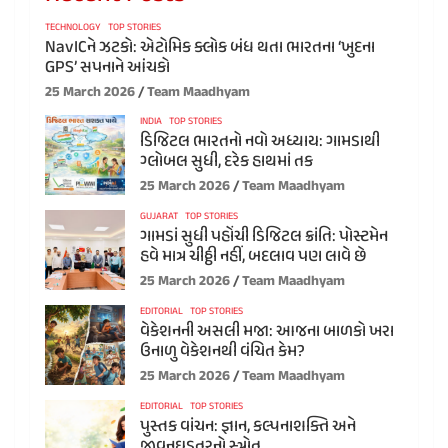
TECHNOLOGY
TOP STORIES
NavICને ઝટકો: એટોમિક ક્લોક બંધ થતા ભારતના ‘ખુદના
GPS’ સપનાને આંચકો
25 March 2026
Team Maadhyam
INDIA
TOP STORIES
ડિજિટલ ભારતનો નવો અધ્યાય: ગામડાથી
ગ્લોબલ સુધી, દરેક હાથમાં તક
25 March 2026
Team Maadhyam
GUJARAT
TOP STORIES
ગામડાં સુધી પહોંચી ડિજિટલ ક્રાંતિ: પોસ્ટમેન
હવે માત્ર ચીઠ્ઠી નહીં, બદલાવ પણ લાવે છે
25 March 2026
Team Maadhyam
EDITORIAL
TOP STORIES
વેકેશનની અસલી મજા: આજના બાળકો ખરા
ઉનાળુ વેકેશનથી વંચિત કેમ?
25 March 2026
Team Maadhyam
EDITORIAL
TOP STORIES
પુસ્તક વાંચન: જ્ઞાન, કલ્પનાશક્તિ અને
જીવનઘડતરનો સ્ત્રોત