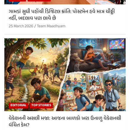
ગામડાં સુધી પહોંચી ડિજિટલ ક્રાંતિ: પોસ્ટમેન હવે માત્ર ચીઠ્ઠી
નહીં, બદલાવ પણ લાવે છે
25 March 2026
Team Maadhyam
EDITORIAL
TOP STORIES
વેકેશનની અસલી મજા: આજના બાળકો ખરા ઉનાળુ વેકેશનથી
વંચિત કેમ?