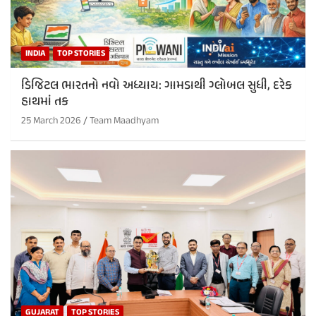
INDIA
TOP STORIES
ડિજિટલ ભારતનો નવો અધ્યાય: ગામડાથી ગ્લોબલ સુધી, દરેક
હાથમાં તક
25 March 2026
Team Maadhyam
GUJARAT
TOP STORIES