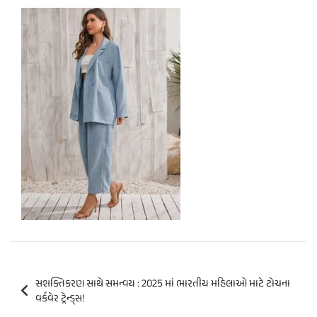
Post
સશક્તિકરણ સાથે સમન્વય : 2025 માં ભારતીય મહિલાઓ માટે ટોચના
navigation
વર્કવેર ટ્રેન્ડ્સ!