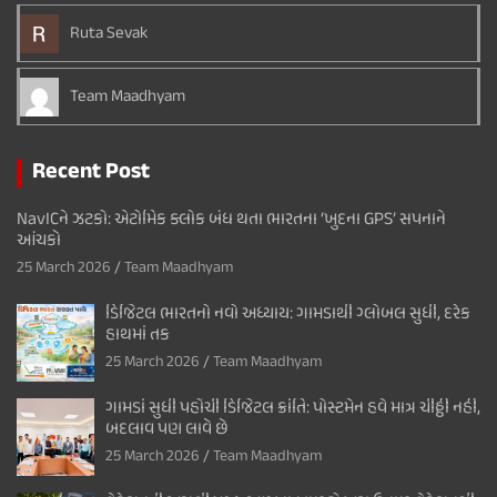
Ruta Sevak
Team Maadhyam
Recent Post
NavICને ઝટકો: એટોમિક ક્લોક બંધ થતા ભારતના ‘ખુદના GPS’ સપનાને
આંચકો
25 March 2026
Team Maadhyam
ડિજિટલ ભારતનો નવો અધ્યાય: ગામડાથી ગ્લોબલ સુધી, દરેક
હાથમાં તક
25 March 2026
Team Maadhyam
ગામડાં સુધી પહોંચી ડિજિટલ ક્રાંતિ: પોસ્ટમેન હવે માત્ર ચીઠ્ઠી નહીં,
બદલાવ પણ લાવે છે
25 March 2026
Team Maadhyam