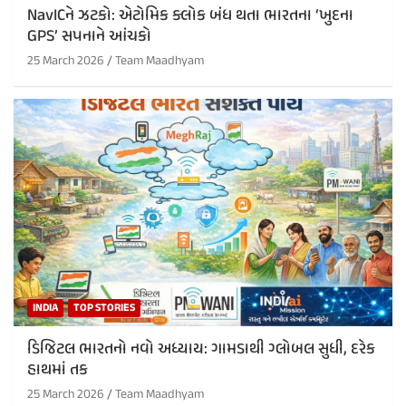
NavICને ઝટકો: એટોમિક ક્લોક બંધ થતા ભારતના ‘ખુદના
GPS’ સપનાને આંચકો
25 March 2026
Team Maadhyam
INDIA
TOP STORIES
ડિજિટલ ભારતનો નવો અધ્યાય: ગામડાથી ગ્લોબલ સુધી, દરેક
હાથમાં તક
25 March 2026
Team Maadhyam