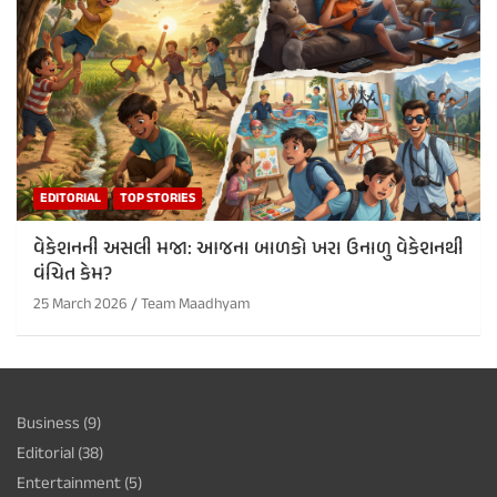
EDITORIAL
TOP STORIES
વેકેશનની અસલી મજા: આજના બાળકો ખરા ઉનાળુ વેકેશનથી
વંચિત કેમ?
25 March 2026
Team Maadhyam
Business
(9)
Editorial
(38)
Entertainment
(5)