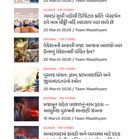
25 March 2026
Team Maadhyam
GUJARAT
TOP STORIES
ગામડાં સુધી પહોંચી ડિજિટલ ક્રાંતિ: પોસ્ટમેન
હવે માત્ર ચીઠ્ઠી નહીં, બદલાવ પણ લાવે છે
25 March 2026
Team Maadhyam
EDITORIAL
TOP STORIES
વેકેશનની અસલી મજા: આજના બાળકો ખરા
ઉનાળુ વેકેશનથી વંચિત કેમ?
25 March 2026
Team Maadhyam
EDITORIAL
TOP STORIES
પુસ્તક વાંચન: જ્ઞાન, કલ્પનાશક્તિ અને
જીવનઘડતરનો સ્ત્રોત
25 March 2026
Team Maadhyam
EDITORIAL
TOP STORIES
મજબૂત ચહેરા પાછળનું નરમ હૃદય —
આધુનિક પુરુષની અનકહી ઝંખના
15 March 2026
Team Maadhyam
GUJARAT
TOP STORIES
અમદાવાદમાં કાયદો અને વ્યવસ્થા માટે કડક