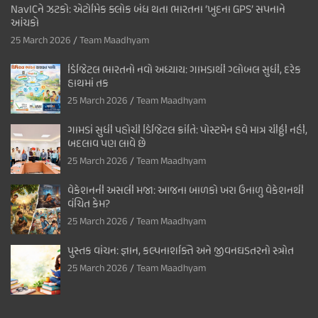
NavICને ઝટકો: એટોમિક ક્લોક બંધ થતા ભારતના ‘ખુદના GPS’ સપનાને
આંચકો
25 March 2026
Team Maadhyam
ડિજિટલ ભારતનો નવો અધ્યાય: ગામડાથી ગ્લોબલ સુધી, દરેક
હાથમાં તક
25 March 2026
Team Maadhyam
ગામડાં સુધી પહોંચી ડિજિટલ ક્રાંતિ: પોસ્ટમેન હવે માત્ર ચીઠ્ઠી નહીં,
બદલાવ પણ લાવે છે
25 March 2026
Team Maadhyam
વેકેશનની અસલી મજા: આજના બાળકો ખરા ઉનાળુ વેકેશનથી
વંચિત કેમ?
25 March 2026
Team Maadhyam
પુસ્તક વાંચન: જ્ઞાન, કલ્પનાશક્તિ અને જીવનઘડતરનો સ્ત્રોત
25 March 2026
Team Maadhyam