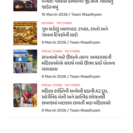
પગલાં: પોલીસ કમિશનર જી.એસ. મલિકનું
જાહેરનામું
15 March 2026
Team Maadhyam
EDITORIAL
TOP STORIES
ગુમ થયેલું બાળપણ: ટપાલ, રમતો અને
ગામના દિવસોની યાદો
9 March 2026
Team Maadhyam
SPECIAL STORIES
TOP STORIES
સપનાઓ માટે ઊંઘનો ત્યાગ: અમદાવાદની
મહિલાઓએ સંઘર્ષ વચ્ચે ઊભા કર્યા પોતાના
વ્યવસાય
9 March 2026
Team Maadhyam
SPECIAL STORIES
TOP STORIES
મહિલા શક્તિની અનોખી કહાની:A2 દૂધ,
ઓર્ગેનિક ખેતી અને સાત્વિક ભોજનથી
સમાજમાં બદલાવ લાવતી ત્રણ મહિલાઓ
9 March 2026
Team Maadhyam