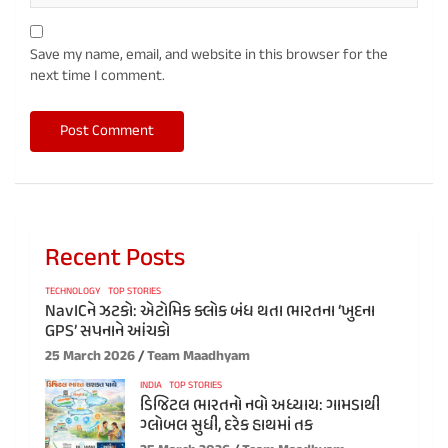
Save my name, email, and website in this browser for the
next time I comment.
Recent Posts
TECHNOLOGY
TOP STORIES
NavICને ઝટકો: એટોમિક ક્લોક બંધ થતા ભારતના ‘ખુદના
GPS’ સપનાને આંચકો
25 March 2026
Team Maadhyam
INDIA
TOP STORIES
ડિજિટલ ભારતનો નવો અધ્યાય: ગામડાથી
ગ્લોબલ સુધી, દરેક હાથમાં તક