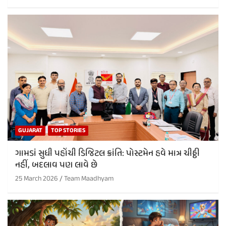
GUJARAT
TOP STORIES
ગામડાં સુધી પહોંચી ડિજિટલ ક્રાંતિ: પોસ્ટમેન હવે માત્ર ચીઠ્ઠી
નહીં, બદલાવ પણ લાવે છે
25 March 2026
Team Maadhyam