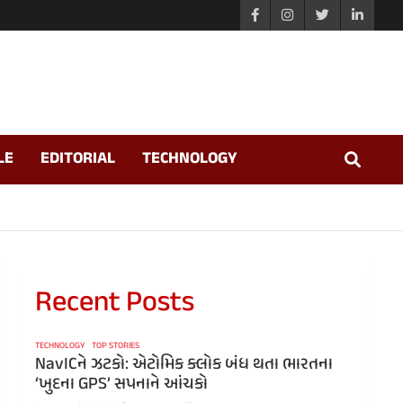
LE
EDITORIAL
TECHNOLOGY
Recent Posts
TECHNOLOGY
TOP STORIES
NavICને ઝટકો: એટોમિક ક્લોક બંધ થતા ભારતના
‘ખુદના GPS’ સપનાને આંચકો