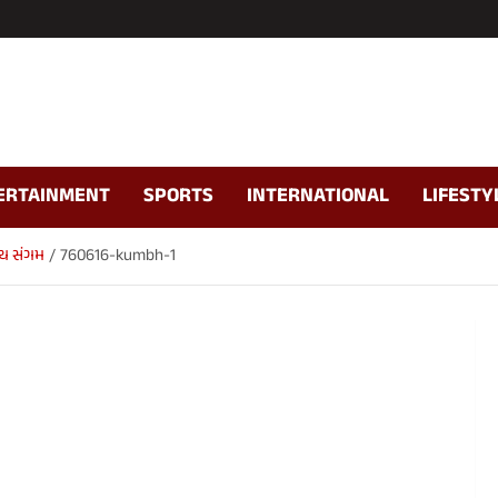
ERTAINMENT
SPORTS
INTERNATIONAL
LIFESTY
વ્ય સંગમ
760616-kumbh-1