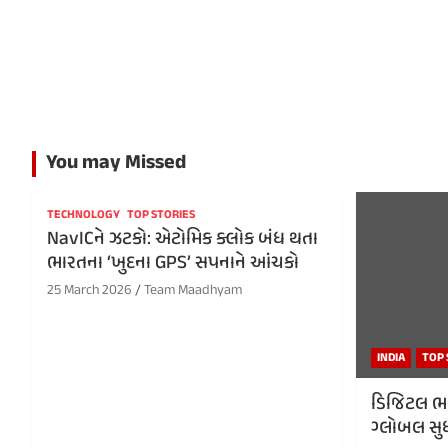
You may Missed
TECHNOLOGY
TOP STORIES
NavICને ઝટકો: એટોમિક ક્લોક બંધ થતા
ભારતના ‘ખુદના GPS’ સપનાને આંચકો
25 March 2026
Team Maadhyam
INDIA
TOP 
ડિજિટલ ભા
ગ્લોબલ સુધ