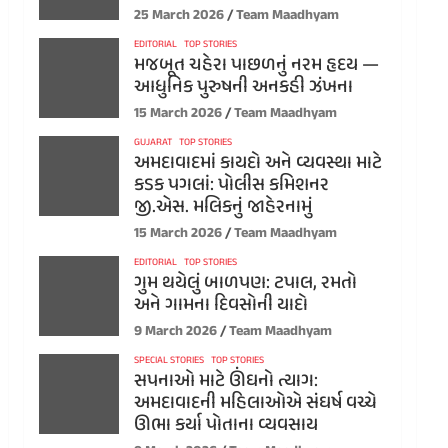
25 March 2026
Team Maadhyam
EDITORIAL
TOP STORIES
મજબૂત ચહેરા પાછળનું નરમ હૃદય —
આધુનિક પુરુષની અનકહી ઝંખના
15 March 2026
Team Maadhyam
GUJARAT
TOP STORIES
અમદાવાદમાં કાયદો અને વ્યવસ્થા માટે
કડક પગલાં: પોલીસ કમિશનર
જી.એસ. મલિકનું જાહેરનામું
15 March 2026
Team Maadhyam
EDITORIAL
TOP STORIES
ગુમ થયેલું બાળપણ: ટપાલ, રમતો
અને ગામના દિવસોની યાદો
9 March 2026
Team Maadhyam
SPECIAL STORIES
TOP STORIES
સપનાઓ માટે ઊંઘનો ત્યાગ:
અમદાવાદની મહિલાઓએ સંઘર્ષ વચ્ચે
ઊભા કર્યા પોતાના વ્યવસાય