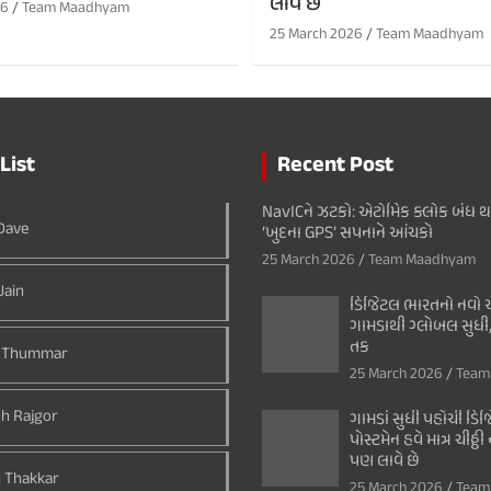
લાવે છે
26
Team Maadhyam
25 March 2026
Team Maadhyam
List
Recent Post
NavICને ઝટકો: એટોમિક ક્લોક બંધ 
 Dave
‘ખુદના GPS’ સપનાને આંચકો
25 March 2026
Team Maadhyam
Jain
ડિજિટલ ભારતનો નવો અ
ગામડાથી ગ્લોબલ સુધી,
તક
 Thummar
25 March 2026
Team
h Rajgor
ગામડાં સુધી પહોંચી ડિજિ
પોસ્ટમેન હવે માત્ર ચીઠ્ઠ
પણ લાવે છે
 Thakkar
25 March 2026
Team