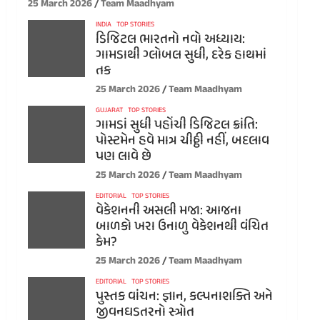
25 March 2026
Team Maadhyam
INDIA
TOP STORIES
ડિજિટલ ભારતનો નવો અધ્યાય:
ગામડાથી ગ્લોબલ સુધી, દરેક હાથમાં
તક
25 March 2026
Team Maadhyam
GUJARAT
TOP STORIES
ગામડાં સુધી પહોંચી ડિજિટલ ક્રાંતિ:
પોસ્ટમેન હવે માત્ર ચીઠ્ઠી નહીં, બદલાવ
પણ લાવે છે
25 March 2026
Team Maadhyam
EDITORIAL
TOP STORIES
વેકેશનની અસલી મજા: આજના
બાળકો ખરા ઉનાળુ વેકેશનથી વંચિત
કેમ?
25 March 2026
Team Maadhyam
EDITORIAL
TOP STORIES
પુસ્તક વાંચન: જ્ઞાન, કલ્પનાશક્તિ અને
જીવનઘડતરનો સ્ત્રોત