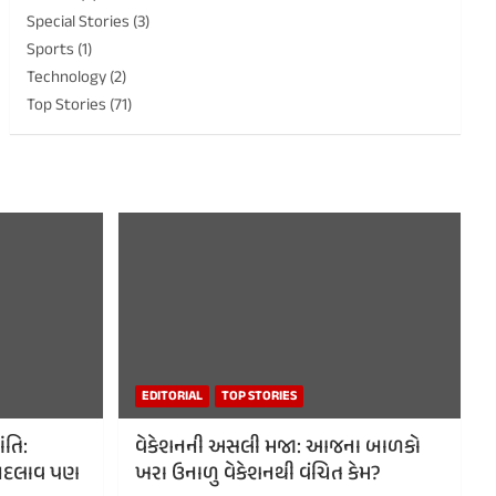
Special Stories
(3)
Sports
(1)
Technology
(2)
Top Stories
(71)
EDITORIAL
TOP STORIES
ંતિ:
વેકેશનની અસલી મજા: આજના બાળકો
ં, બદલાવ પણ
ખરા ઉનાળુ વેકેશનથી વંચિત કેમ?