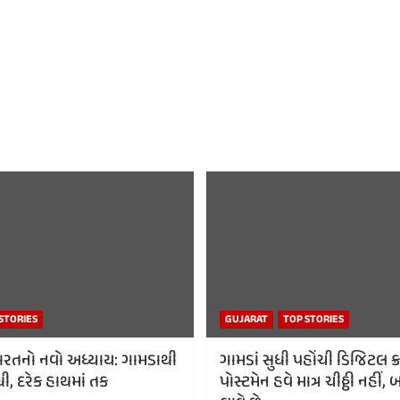
STORIES
GUJARAT
TOP STORIES
રતનો નવો અધ્યાય: ગામડાથી
ગામડાં સુધી પહોંચી ડિજિટલ ક્રા
ી, દરેક હાથમાં તક
પોસ્ટમેન હવે માત્ર ચીઠ્ઠી નહી