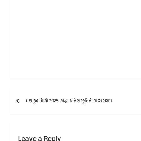
Post
મહા કુંભ મેળો 2025: શ્રદ્ધા અને સંસ્કૃતિનો ભવ્ય સંગમ
navigation
Leave a Reply