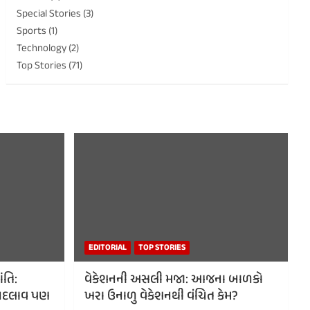
Special Stories
(3)
Sports
(1)
Technology
(2)
Top Stories
(71)
EDITORIAL
TOP STORIES
ંતિ:
વેકેશનની અસલી મજા: આજના બાળકો
ં, બદલાવ પણ
ખરા ઉનાળુ વેકેશનથી વંચિત કેમ?