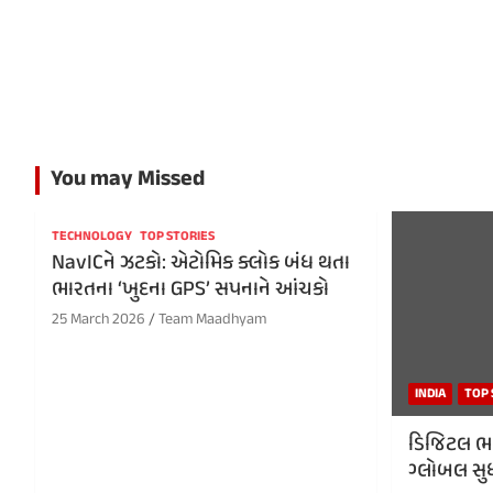
You may Missed
TECHNOLOGY
TOP STORIES
NavICને ઝટકો: એટોમિક ક્લોક બંધ થતા
ભારતના ‘ખુદના GPS’ સપનાને આંચકો
25 March 2026
Team Maadhyam
INDIA
TOP 
ડિજિટલ ભા
ગ્લોબલ સુધ