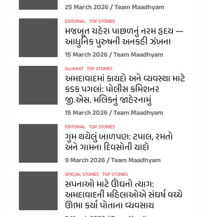
25 March 2026
Team Maadhyam
EDITORIAL
TOP STORIES
મજબૂત ચહેરા પાછળનું નરમ હૃદય —
આધુનિક પુરુષની અનકહી ઝંખના
15 March 2026
Team Maadhyam
GUJARAT
TOP STORIES
અમદાવાદમાં કાયદો અને વ્યવસ્થા માટે
કડક પગલાં: પોલીસ કમિશનર
જી.એસ. મલિકનું જાહેરનામું
15 March 2026
Team Maadhyam
EDITORIAL
TOP STORIES
ગુમ થયેલું બાળપણ: ટપાલ, રમતો
અને ગામના દિવસોની યાદો
9 March 2026
Team Maadhyam
SPECIAL STORIES
TOP STORIES
સપનાઓ માટે ઊંઘનો ત્યાગ:
અમદાવાદની મહિલાઓએ સંઘર્ષ વચ્ચે
ઊભા કર્યા પોતાના વ્યવસાય