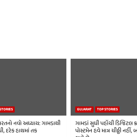
STORIES
GUJARAT
TOP STORIES
રતનો નવો અધ્યાય: ગામડાથી
ગામડાં સુધી પહોંચી ડિજિટલ ક્રા
ી, દરેક હાથમાં તક
પોસ્ટમેન હવે માત્ર ચીઠ્ઠી નહી