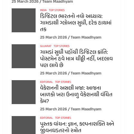
25 March 2026
Team Maadhyam
INDIA
TOP STORIES
ડિજિટલ ભારતનો નવો અધ્યાય:
ગામડાથી ગ્લોબલ સુધી, દરેક હાથમાં
તક
25 March 2026
Team Maadhyam
GUJARAT
TOP STORIES
ગામડાં સુધી પહોંચી ડિજિટલ ક્રાંતિ:
પોસ્ટમેન હવે માત્ર ચીઠ્ઠી નહીં, બદલાવ
પણ લાવે છે
25 March 2026
Team Maadhyam
EDITORIAL
TOP STORIES
વેકેશનની અસલી મજા: આજના
બાળકો ખરા ઉનાળુ વેકેશનથી વંચિત
કેમ?
25 March 2026
Team Maadhyam
EDITORIAL
TOP STORIES
પુસ્તક વાંચન: જ્ઞાન, કલ્પનાશક્તિ અને
જીવનઘડતરનો સ્ત્રોત