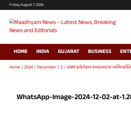
Skip
Friday, August 7, 2026
to
content
Maadhyam News –
HOME
INDIA
GUJARAT
BUSINESS
ENT
Latest News, Breaking
News and Editorials
Home
2024
December
2
UNM ફાઉન્ડેશન અમદાવાદમાં અભિવ્યક્તિ – ધ 
WhatsApp-Image-2024-12-02-at-1.