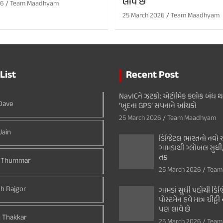
લાવે છે
26
Team Maadhyam
25 March 2026
Team Maadhyam
List
Recent Post
NavICને ઝટકો: એટોમિક ક્લોક બંધ 
 Dave
‘ખુદના GPS’ સપનાને આંચકો
25 March 2026
Team Maadhyam
Jain
ડિજિટલ ભારતનો નવો અ
ગામડાથી ગ્લોબલ સુધી,
તક
 Thummar
25 March 2026
Team
h Rajgor
ગામડાં સુધી પહોંચી ડિજિ
પોસ્ટમેન હવે માત્ર ચીઠ્ઠ
પણ લાવે છે
 Thakkar
25 March 2026
Team