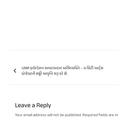
Post
UNM ફાઉન્ડેશન અમદાવાદમાં અભિવ્યક્તિ – ધ સિટી આર્ટ્સ
navigation
પ્રોજેક્ટની છઠ્ઠી આવૃત્તિ શરૂ કરે છે.
Leave a Reply
Your email address will not be published.
Required fields are 