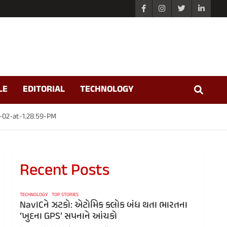
LE
EDITORIAL
TECHNOLOGY
02-at-1.28.59-PM
Recent Posts
TECHNOLOGY
TOP STORIES
NavICને ઝટકો: એટોમિક ક્લોક બંધ થતા ભારતના
‘ખુદના GPS’ સપનાને આંચકો