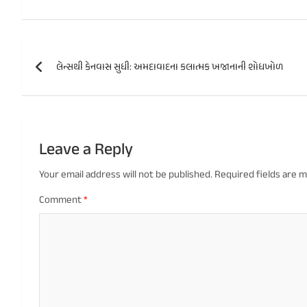
Post
લેન્સથી કેનવાસ સુધી: અમદાવાદના કલાત્મક ખજાનાની શોધખોળ
navigation
Leave a Reply
Your email address will not be published.
Required fields are 
Comment
*