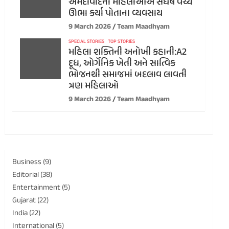
અમદાવાદની મહિલાઓએ સંઘર્ષ વચ્ચે
ઊભા કર્યા પોતાના વ્યવસાય
9 March 2026
Team Maadhyam
SPECIAL STORIES
TOP STORIES
મહિલા શક્તિની અનોખી કહાની:A2
દૂધ, ઓર્ગેનિક ખેતી અને સાત્વિક
ભોજનથી સમાજમાં બદલાવ લાવતી
ત્રણ મહિલાઓ
9 March 2026
Team Maadhyam
Business
(9)
Editorial
(38)
Entertainment
(5)
Gujarat
(22)
India
(22)
International
(5)