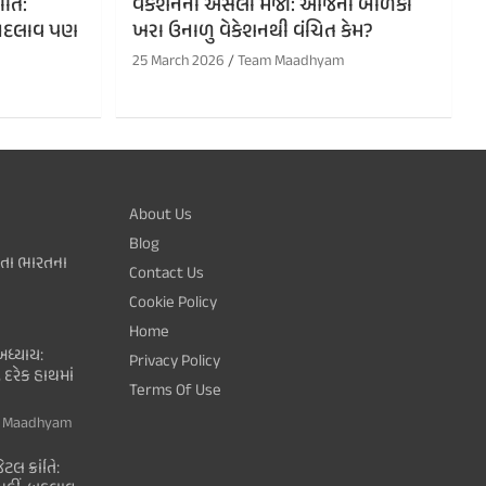
ંતિ:
વેકેશનની અસલી મજા: આજના બાળકો
ં, બદલાવ પણ
ખરા ઉનાળુ વેકેશનથી વંચિત કેમ?
25 March 2026
Team Maadhyam
About Us
Blog
થતા ભારતના
Contact Us
Cookie Policy
Home
ધ્યાય:
Privacy Policy
 દરેક હાથમાં
Terms Of Use
 Maadhyam
ટલ ક્રાંતિ: