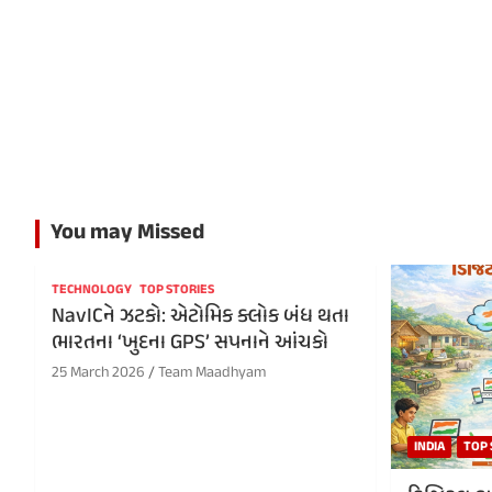
You may Missed
TECHNOLOGY
TOP STORIES
NavICને ઝટકો: એટોમિક ક્લોક બંધ થતા
ભારતના ‘ખુદના GPS’ સપનાને આંચકો
25 March 2026
Team Maadhyam
INDIA
TOP 