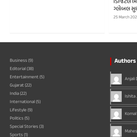
ડિજિટલ ભા
ગ્લોબલ સુધ
25 March 20
Authors 
Business
(9)
Editorial
(38)
Entertainment
(5)
Anjali
Gujarat
(22)
India
(22)
Ishita 
International
(5)
Lifestyle
(9)
Komal
Politics
(5)
Special Stories
(3)
Mahes
Sports
(1)