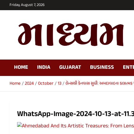
Skip
Friday, August 7, 2026
to
content
Maadhyam News –
HOME
INDIA
GUJARAT
BUSINESS
ENT
Latest News, Breaking
News and Editorials
Home
2024
October
13
લેન્સથી કેનવાસ સુધી: અમદાવાદના કલાત્
WhatsApp-Image-2024-10-13-at-11.