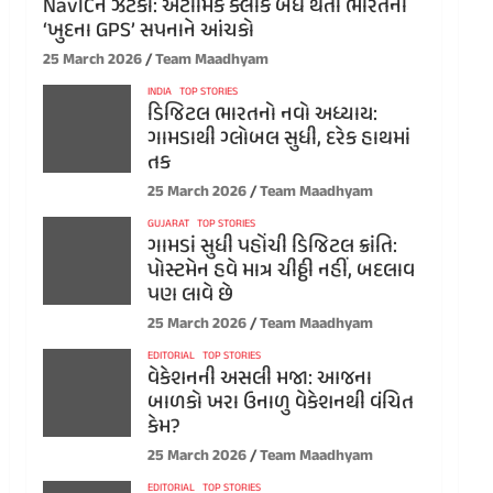
NavICને ઝટકો: એટોમિક ક્લોક બંધ થતા ભારતના
‘ખુદના GPS’ સપનાને આંચકો
25 March 2026
Team Maadhyam
INDIA
TOP STORIES
ડિજિટલ ભારતનો નવો અધ્યાય:
ગામડાથી ગ્લોબલ સુધી, દરેક હાથમાં
તક
25 March 2026
Team Maadhyam
GUJARAT
TOP STORIES
ગામડાં સુધી પહોંચી ડિજિટલ ક્રાંતિ:
પોસ્ટમેન હવે માત્ર ચીઠ્ઠી નહીં, બદલાવ
પણ લાવે છે
25 March 2026
Team Maadhyam
EDITORIAL
TOP STORIES
વેકેશનની અસલી મજા: આજના
બાળકો ખરા ઉનાળુ વેકેશનથી વંચિત
કેમ?
25 March 2026
Team Maadhyam
EDITORIAL
TOP STORIES