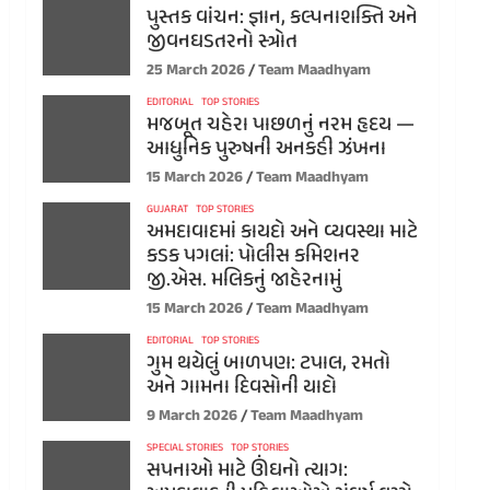
પુસ્તક વાંચન: જ્ઞાન, કલ્પનાશક્તિ અને
જીવનઘડતરનો સ્ત્રોત
25 March 2026
Team Maadhyam
EDITORIAL
TOP STORIES
મજબૂત ચહેરા પાછળનું નરમ હૃદય —
આધુનિક પુરુષની અનકહી ઝંખના
15 March 2026
Team Maadhyam
GUJARAT
TOP STORIES
અમદાવાદમાં કાયદો અને વ્યવસ્થા માટે
કડક પગલાં: પોલીસ કમિશનર
જી.એસ. મલિકનું જાહેરનામું
15 March 2026
Team Maadhyam
EDITORIAL
TOP STORIES
ગુમ થયેલું બાળપણ: ટપાલ, રમતો
અને ગામના દિવસોની યાદો
9 March 2026
Team Maadhyam
SPECIAL STORIES
TOP STORIES
સપનાઓ માટે ઊંઘનો ત્યાગ: