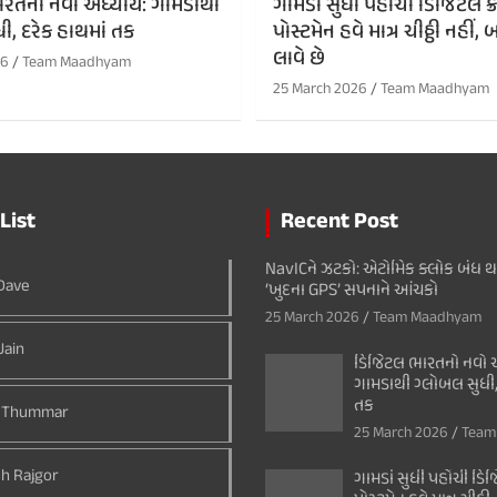
રતનો નવો અધ્યાય: ગામડાથી
ગામડાં સુધી પહોંચી ડિજિટલ ક્રા
ી, દરેક હાથમાં તક
પોસ્ટમેન હવે માત્ર ચીઠ્ઠી નહી
લાવે છે
26
Team Maadhyam
25 March 2026
Team Maadhyam
List
Recent Post
NavICને ઝટકો: એટોમિક ક્લોક બંધ 
 Dave
‘ખુદના GPS’ સપનાને આંચકો
25 March 2026
Team Maadhyam
Jain
ડિજિટલ ભારતનો નવો અ
ગામડાથી ગ્લોબલ સુધી,
તક
 Thummar
25 March 2026
Team
h Rajgor
ગામડાં સુધી પહોંચી ડિજિ