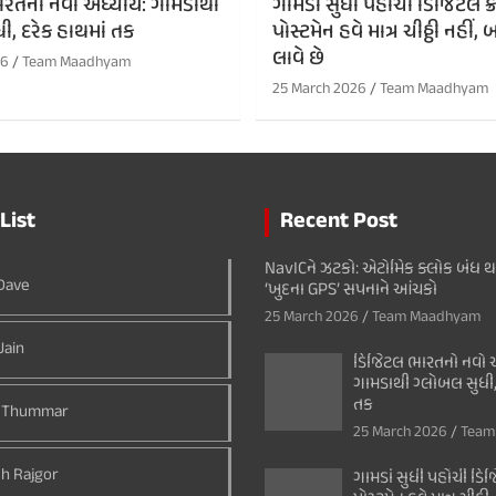
રતનો નવો અધ્યાય: ગામડાથી
ગામડાં સુધી પહોંચી ડિજિટલ ક્રા
ી, દરેક હાથમાં તક
પોસ્ટમેન હવે માત્ર ચીઠ્ઠી નહી
લાવે છે
26
Team Maadhyam
25 March 2026
Team Maadhyam
List
Recent Post
NavICને ઝટકો: એટોમિક ક્લોક બંધ 
 Dave
‘ખુદના GPS’ સપનાને આંચકો
25 March 2026
Team Maadhyam
Jain
ડિજિટલ ભારતનો નવો અ
ગામડાથી ગ્લોબલ સુધી,
તક
 Thummar
25 March 2026
Team
h Rajgor
ગામડાં સુધી પહોંચી ડિજિ