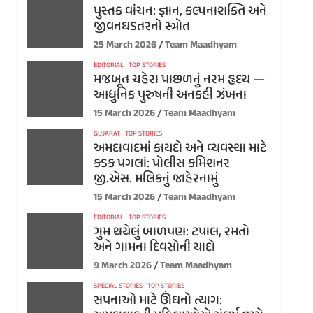
પુસ્તક વાંચન: જ્ઞાન, કલ્પનાશક્તિ અને
જીવનઘડતરનો સ્ત્રોત
25 March 2026
Team Maadhyam
EDITORIAL
TOP STORIES
મજબૂત ચહેરા પાછળનું નરમ હૃદય —
આધુનિક પુરુષની અનકહી ઝંખના
15 March 2026
Team Maadhyam
GUJARAT
TOP STORIES
અમદાવાદમાં કાયદો અને વ્યવસ્થા માટે
કડક પગલાં: પોલીસ કમિશનર
જી.એસ. મલિકનું જાહેરનામું
15 March 2026
Team Maadhyam
EDITORIAL
TOP STORIES
ગુમ થયેલું બાળપણ: ટપાલ, રમતો
અને ગામના દિવસોની યાદો
9 March 2026
Team Maadhyam
SPECIAL STORIES
TOP STORIES
સપનાઓ માટે ઊંઘનો ત્યાગ: