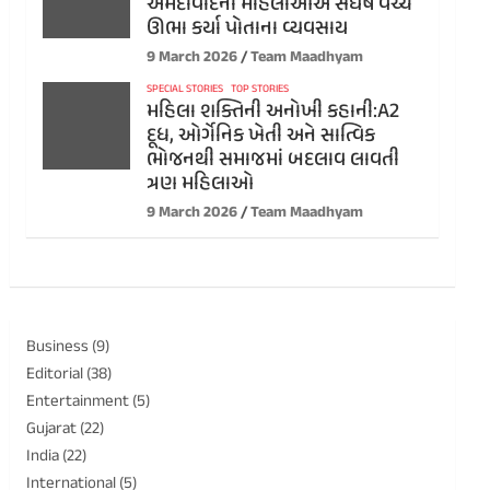
અમદાવાદની મહિલાઓએ સંઘર્ષ વચ્ચે
ઊભા કર્યા પોતાના વ્યવસાય
9 March 2026
Team Maadhyam
SPECIAL STORIES
TOP STORIES
મહિલા શક્તિની અનોખી કહાની:A2
દૂધ, ઓર્ગેનિક ખેતી અને સાત્વિક
ભોજનથી સમાજમાં બદલાવ લાવતી
ત્રણ મહિલાઓ
9 March 2026
Team Maadhyam
Business
(9)
Editorial
(38)
Entertainment
(5)
Gujarat
(22)
India
(22)
International
(5)