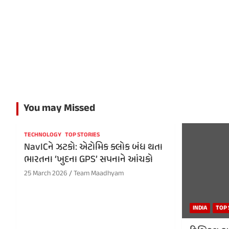
You may Missed
TECHNOLOGY
TOP STORIES
NavICને ઝટકો: એટોમિક ક્લોક બંધ થતા
ભારતના ‘ખુદના GPS’ સપનાને આંચકો
25 March 2026
Team Maadhyam
INDIA
TOP 