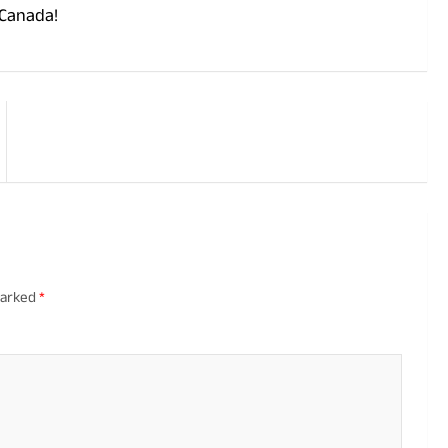
 Canada!
marked
*