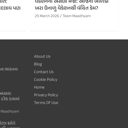
ંતિ:
વેકેશનની અસલી મજા: આજના બાળકો
ં, બદલાવ પણ
ખરા ઉનાળુ વેકેશનથી વંચિત કેમ?
25 March 2026
Team Maadhyam
About Us
Blog
થતા ભારતના
Contact Us
Cookie Policy
Home
ધ્યાય:
Privacy Policy
 દરેક હાથમાં
Terms Of Use
 Maadhyam
ટલ ક્રાંતિ: