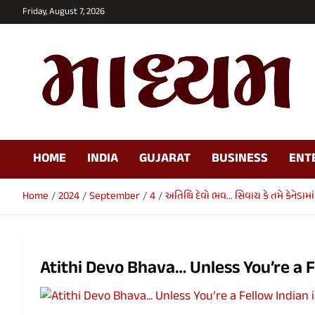
Skip
Friday, August 7, 2026
to
content
Maadhyam News –
HOME
INDIA
GUJARAT
BUSINESS
ENT
Latest News, Breaking
News and Editorials
Home
2024
September
4
અતિથિ દેવો ભવ… સિવાય કે તમે કેનેડામા
Atithi Devo Bhava… Unless You’re a F