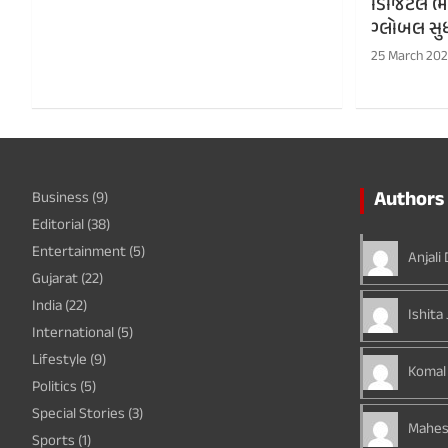
ડિજિટલ ભા
ગ્લોબલ સુધ
25 March 20
Authors 
Business
(9)
Editorial
(38)
Entertainment
(5)
Anjali
Gujarat
(22)
India
(22)
Ishita 
International
(5)
Lifestyle
(9)
Komal
Politics
(5)
Special Stories
(3)
Mahes
Sports
(1)