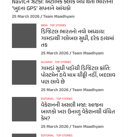
NavICને ઝટકો: એટોમિક ક્લોક બંધ થતા ભારતના
‘ખુદના GPS’ સપનાને આંચકો
25 March 2026
Team Maadhyam
INDIA
TOP STORIES
ડિજિટલ ભારતનો નવો અધ્યાય:
ગામડાથી ગ્લોબલ સુધી, દરેક હાથમાં
તક
25 March 2026
Team Maadhyam
GUJARAT
TOP STORIES
ગામડાં સુધી પહોંચી ડિજિટલ ક્રાંતિ:
પોસ્ટમેન હવે માત્ર ચીઠ્ઠી નહીં, બદલાવ
પણ લાવે છે
25 March 2026
Team Maadhyam
EDITORIAL
TOP STORIES
વેકેશનની અસલી મજા: આજના
બાળકો ખરા ઉનાળુ વેકેશનથી વંચિત
કેમ?
25 March 2026
Team Maadhyam
EDITORIAL
TOP STORIES