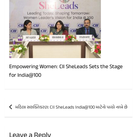
Empowering Women: CII SheLeads Sets the Stage
for India@100
Post
મહિલા સશક્તિકરણ: CII SheLeads India@100 માટેનો પાયો નાખે છે
navigation
Leave a Reply