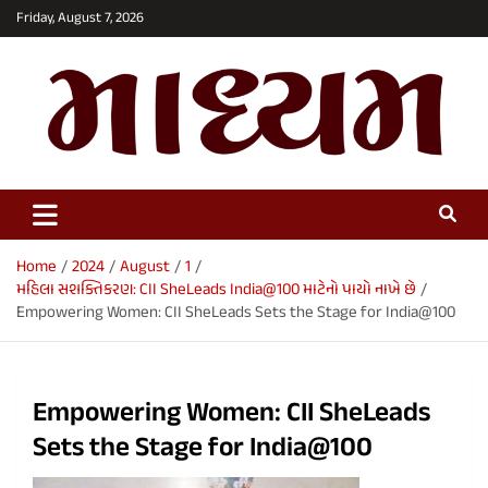
Skip
Friday, August 7, 2026
to
content
Maadhyam News – Latest News,
Breaking News and Editorials
Home
2024
August
1
મહિલા સશક્તિકરણ: CII SheLeads India@100 માટેનો પાયો નાખે છે
Empowering Women: CII SheLeads Sets the Stage for India@100
Empowering Women: CII SheLeads
Sets the Stage for India@100