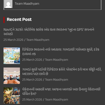
Team Maadhyam
Recent Post
NavICને ઝટકો: એટોમિક ક્લોક બંધ થતા ભારતના ‘ખુદના GPS’ સપનાને
આંચકો
25 March 2026
Team Maadhyam
ડિજિટલ ભારતનો નવો અધ્યાય: ગામડાથી ગ્લોબલ સુધી, દરેક
હાથમાં તક
25 March 2026
Team Maadhyam
ગામડાં સુધી પહોંચી ડિજિટલ ક્રાંતિ: પોસ્ટમેન હવે માત્ર ચીઠ્ઠી નહીં,
બદલાવ પણ લાવે છે
25 March 2026
Team Maadhyam
વેકેશનની અસલી મજા: આજના બાળકો ખરા ઉનાળુ વેકેશનથી
વંચિત કેમ?
25 March 2026
Team Maadhyam