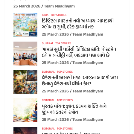
25 March 2026
Team Maadhyam
INDIA
TOP STORIES
ડિજિટલ ભારતનો નવો અધ્યાય: ગામડાથી
ગ્લોબલ સુધી, દરેક હાથમાં તક
25 March 2026
Team Maadhyam
GUJARAT
TOP STORIES
ગામડાં સુધી પહોંચી ડિજિટલ ક્રાંતિ: પોસ્ટમેન
હવે માત્ર ચીઠ્ઠી નહીં, બદલાવ પણ લાવે છે
25 March 2026
Team Maadhyam
EDITORIAL
TOP STORIES
વેકેશનની અસલી મજા: આજના બાળકો ખરા
ઉનાળુ વેકેશનથી વંચિત કેમ?
25 March 2026
Team Maadhyam
EDITORIAL
TOP STORIES
પુસ્તક વાંચન: જ્ઞાન, કલ્પનાશક્તિ અને
જીવનઘડતરનો સ્ત્રોત
25 March 2026
Team Maadhyam
EDITORIAL
TOP STORIES