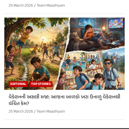
25 March 2026
Team Maadhyam
EDITORIAL
TOP STORIES
વેકેશનની અસલી મજા: આજના બાળકો ખરા ઉનાળુ વેકેશનથી
વંચિત કેમ?
25 March 2026
Team Maadhyam