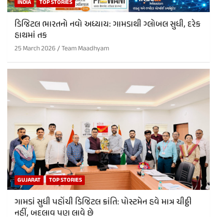
INDIA
TOP STORIES
ડિજિટલ ભારતનો નવો અધ્યાય: ગામડાથી ગ્લોબલ સુધી, દરેક
હાથમાં તક
25 March 2026
Team Maadhyam
GUJARAT
TOP STORIES
ગામડાં સુધી પહોંચી ડિજિટલ ક્રાંતિ: પોસ્ટમેન હવે માત્ર ચીઠ્ઠી
નહીં, બદલાવ પણ લાવે છે