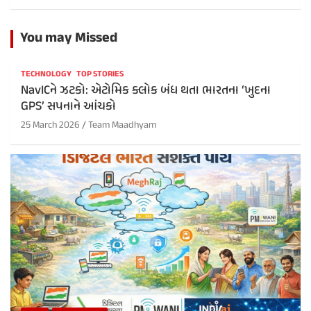
You may Missed
TECHNOLOGY
TOP STORIES
NavICને ઝટકો: એટોમિક ક્લોક બંધ થતા ભારતના ‘ખુદના
GPS’ સપનાને આંચકો
25 March 2026
Team Maadhyam