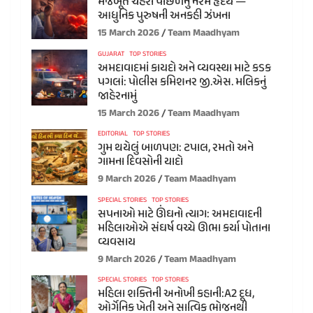
મજબૂત ચહેરા પાછળનું નરમ હૃદય —
આધુનિક પુરુષની અનકહી ઝંખના
15 March 2026
Team Maadhyam
GUJARAT
TOP STORIES
અમદાવાદમાં કાયદો અને વ્યવસ્થા માટે કડક
પગલાં: પોલીસ કમિશનર જી.એસ. મલિકનું
જાહેરનામું
15 March 2026
Team Maadhyam
EDITORIAL
TOP STORIES
ગુમ થયેલું બાળપણ: ટપાલ, રમતો અને
ગામના દિવસોની યાદો
9 March 2026
Team Maadhyam
SPECIAL STORIES
TOP STORIES
સપનાઓ માટે ઊંઘનો ત્યાગ: અમદાવાદની
મહિલાઓએ સંઘર્ષ વચ્ચે ઊભા કર્યા પોતાના
વ્યવસાય
9 March 2026
Team Maadhyam
SPECIAL STORIES
TOP STORIES
મહિલા શક્તિની અનોખી કહાની:A2 દૂધ,
ઓર્ગેનિક ખેતી અને સાત્વિક ભોજનથી