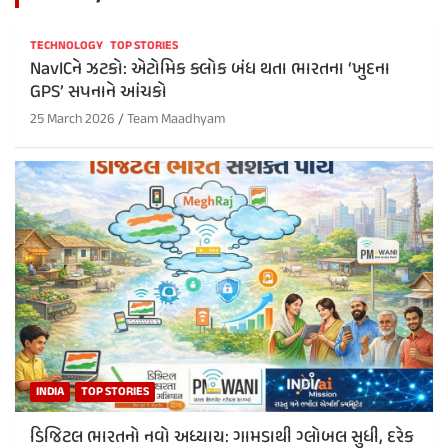
TECHNOLOGY
TOP STORIES
NavICને ઝટકો: એટોમિક ક્લોક બંધ થતા ભારતના ‘ખુદના
GPS’ સપનાને આંચકો
25 March 2026
Team Maadhyam
INDIA
TOP STORIES
ડિજિટલ ભારતનો નવો અધ્યાય: ગામડાથી ગ્લોબલ સુધી, દરેક