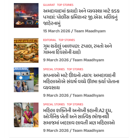
GUJARAT
TOP STORIES
અમદાવાદમાં કાયદો અને વ્યવસ્થા માટે કડક
પગલાં: પોલીસ કમિશનર જી.એસ. મલિકનું
જાહેરનામું
15 March 2026
Team Maadhyam
EDITORIAL
TOP STORIES
ગુમ થયેલું બાળપણ: ટપાલ, રમતો અને
ગામના દિવસોની યાદો
9 March 2026
Team Maadhyam
SPECIAL STORIES
TOP STORIES
સપનાઓ માટે ઊંઘનો ત્યાગ: અમદાવાદની
મહિલાઓએ સંઘર્ષ વચ્ચે ઊભા કર્યા પોતાના
વ્યવસાય
9 March 2026
Team Maadhyam
SPECIAL STORIES
TOP STORIES
મહિલા શક્તિની અનોખી કહાની:A2 દૂધ,
ઓર્ગેનિક ખેતી અને સાત્વિક ભોજનથી
સમાજમાં બદલાવ લાવતી ત્રણ મહિલાઓ
9 March 2026
Team Maadhyam