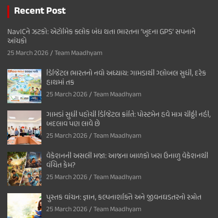
Recent Post
NavICને ઝટકો: એટોમિક ક્લોક બંધ થતા ભારતના ‘ખુદના GPS’ સપનાને
આંચકો
25 March 2026
Team Maadhyam
ડિજિટલ ભારતનો નવો અધ્યાય: ગામડાથી ગ્લોબલ સુધી, દરેક
હાથમાં તક
25 March 2026
Team Maadhyam
ગામડાં સુધી પહોંચી ડિજિટલ ક્રાંતિ: પોસ્ટમેન હવે માત્ર ચીઠ્ઠી નહીં,
બદલાવ પણ લાવે છે
25 March 2026
Team Maadhyam
વેકેશનની અસલી મજા: આજના બાળકો ખરા ઉનાળુ વેકેશનથી
વંચિત કેમ?
25 March 2026
Team Maadhyam
પુસ્તક વાંચન: જ્ઞાન, કલ્પનાશક્તિ અને જીવનઘડતરનો સ્ત્રોત
25 March 2026
Team Maadhyam