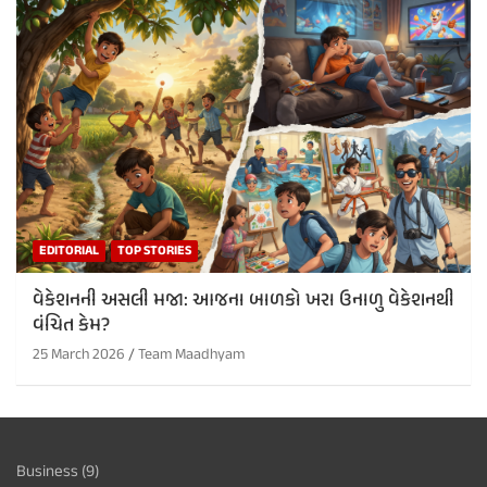
EDITORIAL
TOP STORIES
વેકેશનની અસલી મજા: આજના બાળકો ખરા ઉનાળુ વેકેશનથી
વંચિત કેમ?
25 March 2026
Team Maadhyam
Business
(9)