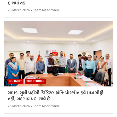
હાથમાં તક
25 March 2026
Team Maadhyam
GUJARAT
TOP STORIES
ગામડાં સુધી પહોંચી ડિજિટલ ક્રાંતિ: પોસ્ટમેન હવે માત્ર ચીઠ્ઠી
નહીં, બદલાવ પણ લાવે છે
25 March 2026
Team Maadhyam