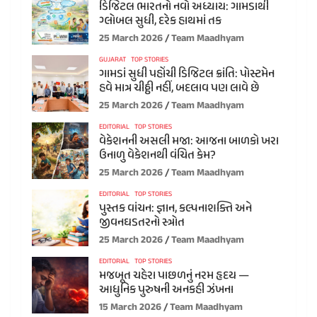
ડિજિટલ ભારતનો નવો અધ્યાય: ગામડાથી
ગ્લોબલ સુધી, દરેક હાથમાં તક
25 March 2026
Team Maadhyam
GUJARAT
TOP STORIES
ગામડાં સુધી પહોંચી ડિજિટલ ક્રાંતિ: પોસ્ટમેન
હવે માત્ર ચીઠ્ઠી નહીં, બદલાવ પણ લાવે છે
25 March 2026
Team Maadhyam
EDITORIAL
TOP STORIES
વેકેશનની અસલી મજા: આજના બાળકો ખરા
ઉનાળુ વેકેશનથી વંચિત કેમ?
25 March 2026
Team Maadhyam
EDITORIAL
TOP STORIES
પુસ્તક વાંચન: જ્ઞાન, કલ્પનાશક્તિ અને
જીવનઘડતરનો સ્ત્રોત
25 March 2026
Team Maadhyam
EDITORIAL
TOP STORIES
મજબૂત ચહેરા પાછળનું નરમ હૃદય —
આધુનિક પુરુષની અનકહી ઝંખના
15 March 2026
Team Maadhyam