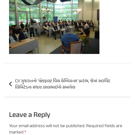
Post
CII ગુજરાતનો ‘બ્રેકફાસ્ટ વિથ ચેમ્પિયન્સ’ પ્રારંભ, જેમાં અરવિંદ
navigation
લિમિટેડના સંજય લાલભાઈનો સમાવેશ
Leave a Reply
Your email address will not be published.
Required fields are
marked
*