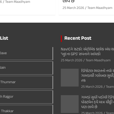
લાવે છે
26
Team Maadhyam
25 March 2026
Team Maadhyam
List
Recent Post
NavICને ઝટકો: એટોમિક ક્લોક બંધ 
 Dave
‘ખુદના GPS’ સપનાને આંચકો
25 March 2026
Team Maadhyam
Jain
ડિજિટલ ભારતનો નવો અ
ગામડાથી ગ્લોબલ સુધી,
તક
 Thummar
25 March 2026
Team
h Rajgor
ગામડાં સુધી પહોંચી ડિજિ
પોસ્ટમેન હવે માત્ર ચીઠ્ઠ
પણ લાવે છે
 Thakkar
25 March 2026
Team