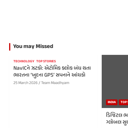
You may Missed
TECHNOLOGY
TOP STORIES
NavICને ઝટકો: એટોમિક ક્લોક બંધ થતા
ભારતના ‘ખુદના GPS’ સપનાને આંચકો
25 March 2026
Team Maadhyam
INDIA
TOP 
ડિજિટલ ભા
ગ્લોબલ સુધ