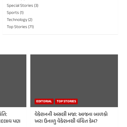
Special Stories
(3)
Sports
(1)
Technology
(2)
Top Stories
(71)
EDITORIAL
TOP STORIES
ંતિ:
વેકેશનની અસલી મજા: આજના બાળકો
ં, બદલાવ પણ
ખરા ઉનાળુ વેકેશનથી વંચિત કેમ?