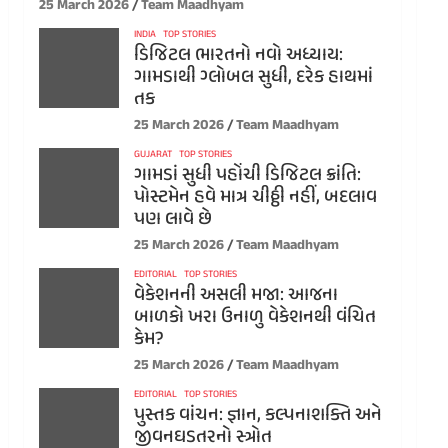
25 March 2026
Team Maadhyam
INDIA
TOP STORIES
ડિજિટલ ભારતનો નવો અધ્યાય:
ગામડાથી ગ્લોબલ સુધી, દરેક હાથમાં
તક
25 March 2026
Team Maadhyam
GUJARAT
TOP STORIES
ગામડાં સુધી પહોંચી ડિજિટલ ક્રાંતિ:
પોસ્ટમેન હવે માત્ર ચીઠ્ઠી નહીં, બદલાવ
પણ લાવે છે
25 March 2026
Team Maadhyam
EDITORIAL
TOP STORIES
વેકેશનની અસલી મજા: આજના
બાળકો ખરા ઉનાળુ વેકેશનથી વંચિત
કેમ?
25 March 2026
Team Maadhyam
EDITORIAL
TOP STORIES
પુસ્તક વાંચન: જ્ઞાન, કલ્પનાશક્તિ અને
જીવનઘડતરનો સ્ત્રોત