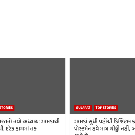
STORIES
GUJARAT
TOP STORIES
રતનો નવો અધ્યાય: ગામડાથી
ગામડાં સુધી પહોંચી ડિજિટલ ક્રા
ી, દરેક હાથમાં તક
પોસ્ટમેન હવે માત્ર ચીઠ્ઠી નહી