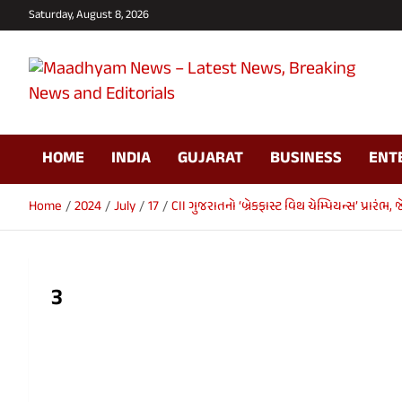
Skip
Saturday, August 8, 2026
to
content
Maadhyam News –
HOME
INDIA
GUJARAT
BUSINESS
ENT
Latest News, Breaking
News and Editorials
Home
2024
July
17
CII ગુજરાતનો ‘બ્રેકફાસ્ટ વિથ ચેમ્પિયન્સ’ પ્રાર
3