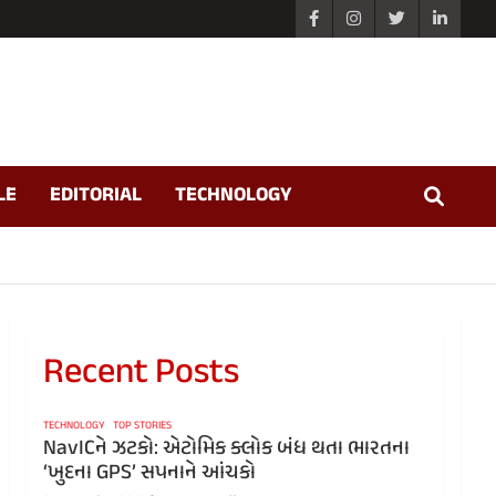
LE
EDITORIAL
TECHNOLOGY
Recent Posts
TECHNOLOGY
TOP STORIES
NavICને ઝટકો: એટોમિક ક્લોક બંધ થતા ભારતના
‘ખુદના GPS’ સપનાને આંચકો