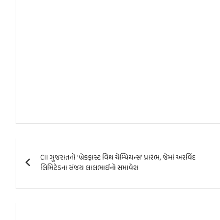
Post
CII ગુજરાતનો ‘બ્રેકફાસ્ટ વિથ ચેમ્પિયન્સ’ પ્રારંભ, જેમાં અરવિંદ
navigation
લિમિટેડના સંજય લાલભાઈનો સમાવેશ