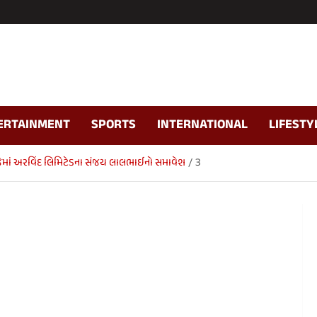
ERTAINMENT
SPORTS
INTERNATIONAL
LIFESTY
ંભ, જેમાં અરવિંદ લિમિટેડના સંજય લાલભાઈનો સમાવેશ
3