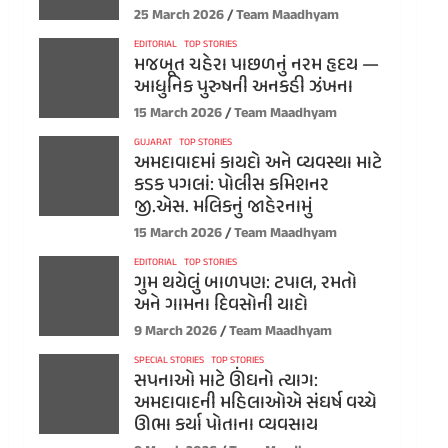
25 March 2026
Team Maadhyam
EDITORIAL
TOP STORIES
મજબૂત ચહેરા પાછળનું નરમ હૃદય —
આધુનિક પુરુષની અનકહી ઝંખના
15 March 2026
Team Maadhyam
GUJARAT
TOP STORIES
અમદાવાદમાં કાયદો અને વ્યવસ્થા માટે
કડક પગલાં: પોલીસ કમિશનર
જી.એસ. મલિકનું જાહેરનામું
15 March 2026
Team Maadhyam
EDITORIAL
TOP STORIES
ગુમ થયેલું બાળપણ: ટપાલ, રમતો
અને ગામના દિવસોની યાદો
9 March 2026
Team Maadhyam
SPECIAL STORIES
TOP STORIES
સપનાઓ માટે ઊંઘનો ત્યાગ:
અમદાવાદની મહિલાઓએ સંઘર્ષ વચ્ચે
ઊભા કર્યા પોતાના વ્યવસાય