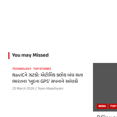
You may Missed
TECHNOLOGY
TOP STORIES
NavICને ઝટકો: એટોમિક ક્લોક બંધ થતા
ભારતના ‘ખુદના GPS’ સપનાને આંચકો
25 March 2026
Team Maadhyam
INDIA
TOP 