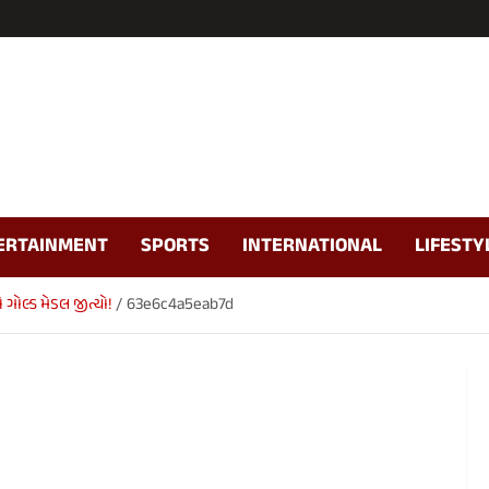
ERTAINMENT
SPORTS
INTERNATIONAL
LIFESTY
 ગોલ્ડ મેડલ જીત્યો!
63e6c4a5eab7d