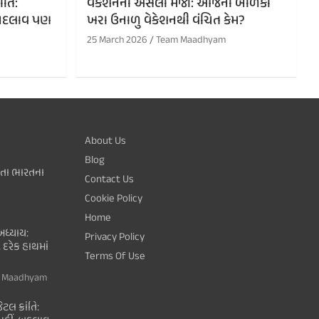
ંતિ:
વેકેશનની અસલી મજા: આજના બાળકો
ં, બદલાવ પણ
ખરા ઉનાળુ વેકેશનથી વંચિત કેમ?
25 March 2026
Team Maadhyam
About Us
Blog
થતા ભારતના
Contact Us
Cookie Policy
Home
ધ્યાય:
Privacy Policy
 દરેક હાથમાં
Terms Of Use
 Maadhyam
ટલ ક્રાંતિ: