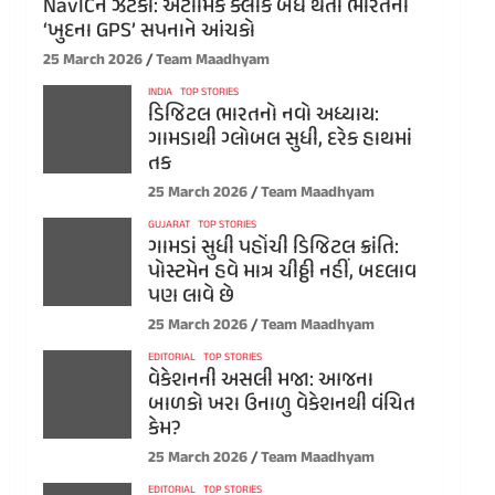
NavICને ઝટકો: એટોમિક ક્લોક બંધ થતા ભારતના
‘ખુદના GPS’ સપનાને આંચકો
25 March 2026
Team Maadhyam
INDIA
TOP STORIES
ડિજિટલ ભારતનો નવો અધ્યાય:
ગામડાથી ગ્લોબલ સુધી, દરેક હાથમાં
તક
25 March 2026
Team Maadhyam
GUJARAT
TOP STORIES
ગામડાં સુધી પહોંચી ડિજિટલ ક્રાંતિ:
પોસ્ટમેન હવે માત્ર ચીઠ્ઠી નહીં, બદલાવ
પણ લાવે છે
25 March 2026
Team Maadhyam
EDITORIAL
TOP STORIES
વેકેશનની અસલી મજા: આજના
બાળકો ખરા ઉનાળુ વેકેશનથી વંચિત
કેમ?
25 March 2026
Team Maadhyam
EDITORIAL
TOP STORIES