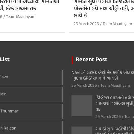
રતનો નવો અધ્યાય: ગામડાથી
ગામડાં સુધી પહોંચી ડિજિટલ ક્રા
ી, દરેક હાથમાં તક
પોસ્ટમેન હવે માત્ર ચીઠ્ઠી નહી
લાવે છે
26
Team Maadhyam
25 March 2026
Team Maadhyam
List
Recent Post
NavICને ઝટકો: એટોમિક ક્લોક બંધ 
 Dave
‘ખુદના GPS’ સપનાને આંચકો
25 March 2026
Team Maadhyam
Jain
ડિજિટલ ભારતનો નવો અ
ગામડાથી ગ્લોબલ સુધી,
તક
 Thummar
25 March 2026
Team
h Rajgor
ગામડાં સુધી પહોંચી ડિજિ