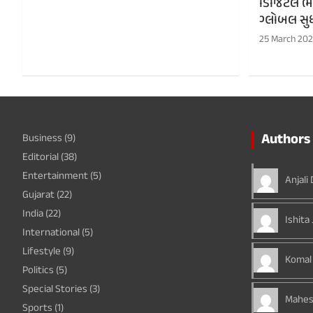
ડિજિટલ ભા
ગ્લોબલ સુધ
25 March 20
Authors 
Business
(9)
Editorial
(38)
Entertainment
(5)
Anjali
Gujarat
(22)
India
(22)
Ishita 
International
(5)
Lifestyle
(9)
Komal
Politics
(5)
Special Stories
(3)
Mahes
Sports
(1)