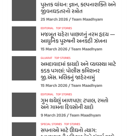
પુસ્તક વાંચન: જ્ઞાન, કલ્પનાશક્તિ અને
જીવનઘડતરનો સ્ત્રોત
25 March 2026
Team Maadhyam
EDITORIAL
TOP STORIES
મજબૂત ચહેરા પાછળનું નરમ હૃદય —
આધુનિક પુરુષની અનકહી ઝંખના
15 March 2026
Team Maadhyam
GUJARAT
TOP STORIES
અમદાવાદમાં કાયદો અને વ્યવસ્થા માટે
કડક પગલાં: પોલીસ કમિશનર
જી.એસ. મલિકનું જાહેરનામું
15 March 2026
Team Maadhyam
EDITORIAL
TOP STORIES
ગુમ થયેલું બાળપણ: ટપાલ, રમતો
અને ગામના દિવસોની યાદો
9 March 2026
Team Maadhyam
SPECIAL STORIES
TOP STORIES
સપનાઓ માટે ઊંઘનો ત્યાગ: