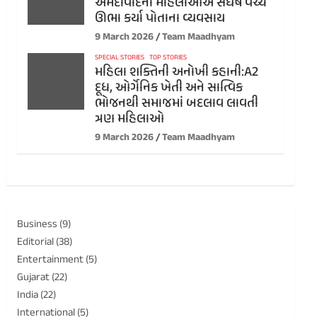
અમદાવાદની મહિલાઓએ સંઘર્ષ વચ્ચે
ઊભા કર્યા પોતાના વ્યવસાય
9 March 2026
Team Maadhyam
SPECIAL STORIES
TOP STORIES
મહિલા શક્તિની અનોખી કહાની:A2
દૂધ, ઓર્ગેનિક ખેતી અને સાત્વિક
ભોજનથી સમાજમાં બદલાવ લાવતી
ત્રણ મહિલાઓ
9 March 2026
Team Maadhyam
Business
(9)
Editorial
(38)
Entertainment
(5)
Gujarat
(22)
India
(22)
International
(5)