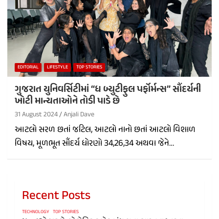
EDITORIAL
LIFESTYLE
TOP STORIES
ગુજરાત યુનિવર્સિટીમાં “ધ બ્યુટીફુલ પર્ફોર્મન્સ” સૌંદર્યની
ખોટી માન્યતાઓને તોડી પાડે છે
31 August 2024
Anjali Dave
આટલો સરળ છતાં જટિલ, આટલો નાનો છતાં આટલો વિશાળ
વિષય, મૂળભૂત સૌંદર્ય ધોરણો 34,26,34 અથવા જેને…
Recent Posts
TECHNOLOGY
TOP STORIES