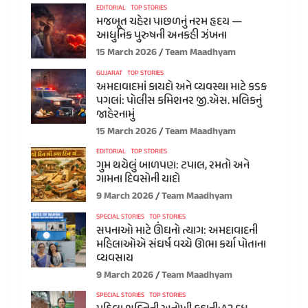
EDITORIAL
TOP STORIES
મજબૂત ચહેરા પાછળનું નરમ હૃદય —
આધુનિક પુરુષની અનકહી ઝંખના
15 March 2026
Team Maadhyam
GUJARAT
TOP STORIES
અમદાવાદમાં કાયદો અને વ્યવસ્થા માટે કડક
પગલાં: પોલીસ કમિશનર જી.એસ. મલિકનું
જાહેરનામું
15 March 2026
Team Maadhyam
EDITORIAL
TOP STORIES
ગુમ થયેલું બાળપણ: ટપાલ, રમતો અને
ગામના દિવસોની યાદો
9 March 2026
Team Maadhyam
SPECIAL STORIES
TOP STORIES
સપનાઓ માટે ઊંઘનો ત્યાગ: અમદાવાદની
મહિલાઓએ સંઘર્ષ વચ્ચે ઊભા કર્યા પોતાના
વ્યવસાય
9 March 2026
Team Maadhyam
SPECIAL STORIES
TOP STORIES