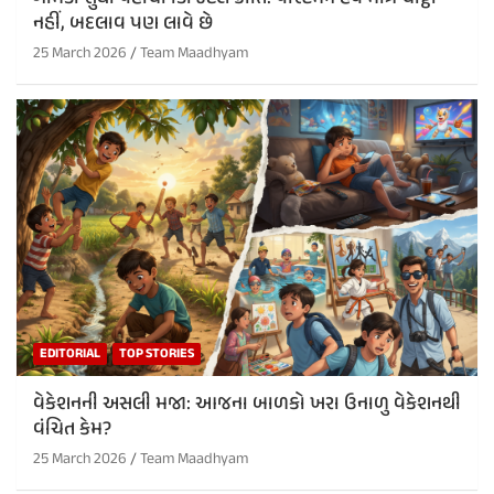
નહીં, બદલાવ પણ લાવે છે
25 March 2026
Team Maadhyam
EDITORIAL
TOP STORIES
વેકેશનની અસલી મજા: આજના બાળકો ખરા ઉનાળુ વેકેશનથી
વંચિત કેમ?
25 March 2026
Team Maadhyam