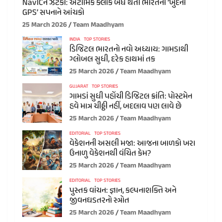
NavICને ઝટકો: એટોમિક ક્લોક બંધ થતા ભારતના ‘ખુદના
GPS’ સપનાને આંચકો
25 March 2026
Team Maadhyam
INDIA
TOP STORIES
ડિજિટલ ભારતનો નવો અધ્યાય: ગામડાથી
ગ્લોબલ સુધી, દરેક હાથમાં તક
25 March 2026
Team Maadhyam
GUJARAT
TOP STORIES
ગામડાં સુધી પહોંચી ડિજિટલ ક્રાંતિ: પોસ્ટમેન
હવે માત્ર ચીઠ્ઠી નહીં, બદલાવ પણ લાવે છે
25 March 2026
Team Maadhyam
EDITORIAL
TOP STORIES
વેકેશનની અસલી મજા: આજના બાળકો ખરા
ઉનાળુ વેકેશનથી વંચિત કેમ?
25 March 2026
Team Maadhyam
EDITORIAL
TOP STORIES
પુસ્તક વાંચન: જ્ઞાન, કલ્પનાશક્તિ અને
જીવનઘડતરનો સ્ત્રોત
25 March 2026
Team Maadhyam