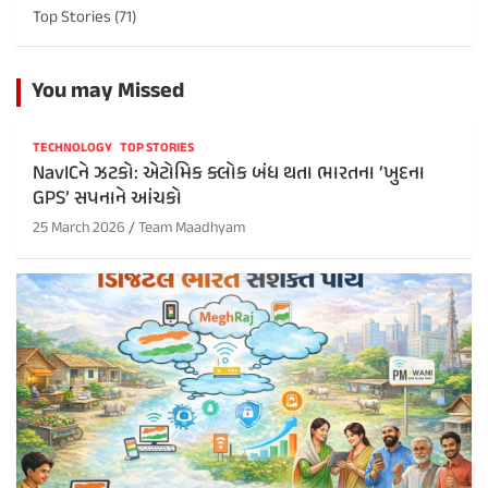
Top Stories
(71)
You may Missed
TECHNOLOGY
TOP STORIES
NavICને ઝટકો: એટોમિક ક્લોક બંધ થતા ભારતના ‘ખુદના
GPS’ સપનાને આંચકો
25 March 2026
Team Maadhyam