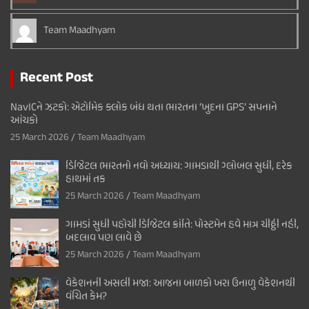
Team Maadhyam
Recent Post
NavICને ઝટકો: એટોમિક ક્લોક બંધ થતા ભારતના ‘ખુદના GPS’ સપનાને
આંચકો
25 March 2026
Team Maadhyam
ડિજિટલ ભારતનો નવો અધ્યાય: ગામડાથી ગ્લોબલ સુધી, દરેક
હાથમાં તક
25 March 2026
Team Maadhyam
ગામડાં સુધી પહોંચી ડિજિટલ ક્રાંતિ: પોસ્ટમેન હવે માત્ર ચીઠ્ઠી નહીં,
બદલાવ પણ લાવે છે
25 March 2026
Team Maadhyam
વેકેશનની અસલી મજા: આજના બાળકો ખરા ઉનાળુ વેકેશનથી
વંચિત કેમ?