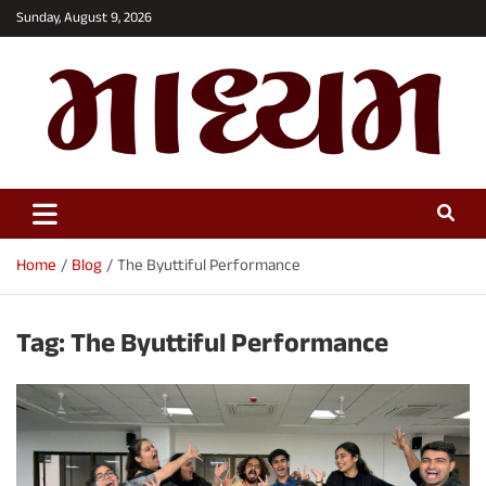
Skip
Sunday, August 9, 2026
to
content
Maadhyam News – Latest News,
Breaking News and Editorials
Home
Blog
The Byuttiful Performance
Tag:
The Byuttiful Performance