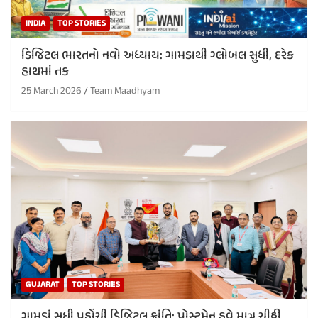
INDIA
TOP STORIES
ડિજિટલ ભારતનો નવો અધ્યાય: ગામડાથી ગ્લોબલ સુધી, દરેક
હાથમાં તક
25 March 2026
Team Maadhyam
GUJARAT
TOP STORIES
ગામડાં સુધી પહોંચી ડિજિટલ ક્રાંતિ: પોસ્ટમેન હવે માત્ર ચીઠ્ઠી