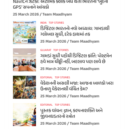
NavICને ઝટકો: એટોમિક ક્લોક બંધ થતા ભારતના ‘ખુદના
GPS’ સપનાને આંચકો
25 March 2026
Team Maadhyam
INDIA
TOP STORIES
ડિજિટલ ભારતનો નવો અધ્યાય: ગામડાથી
ગ્લોબલ સુધી, દરેક હાથમાં તક
25 March 2026
Team Maadhyam
GUJARAT
TOP STORIES
ગામડાં સુધી પહોંચી ડિજિટલ ક્રાંતિ: પોસ્ટમેન
હવે માત્ર ચીઠ્ઠી નહીં, બદલાવ પણ લાવે છે
25 March 2026
Team Maadhyam
EDITORIAL
TOP STORIES
વેકેશનની અસલી મજા: આજના બાળકો ખરા
ઉનાળુ વેકેશનથી વંચિત કેમ?
25 March 2026
Team Maadhyam
EDITORIAL
TOP STORIES
પુસ્તક વાંચન: જ્ઞાન, કલ્પનાશક્તિ અને
જીવનઘડતરનો સ્ત્રોત
25 March 2026
Team Maadhyam