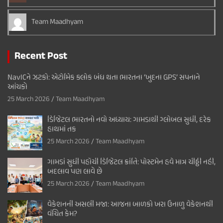
Team Maadhyam
Recent Post
NavICને ઝટકો: એટોમિક ક્લોક બંધ થતા ભારતના ‘ખુદના GPS’ સપનાને
આંચકો
25 March 2026
Team Maadhyam
ડિજિટલ ભારતનો નવો અધ્યાય: ગામડાથી ગ્લોબલ સુધી, દરેક
હાથમાં તક
25 March 2026
Team Maadhyam
ગામડાં સુધી પહોંચી ડિજિટલ ક્રાંતિ: પોસ્ટમેન હવે માત્ર ચીઠ્ઠી નહીં,
બદલાવ પણ લાવે છે
25 March 2026
Team Maadhyam
વેકેશનની અસલી મજા: આજના બાળકો ખરા ઉનાળુ વેકેશનથી
વંચિત કેમ?