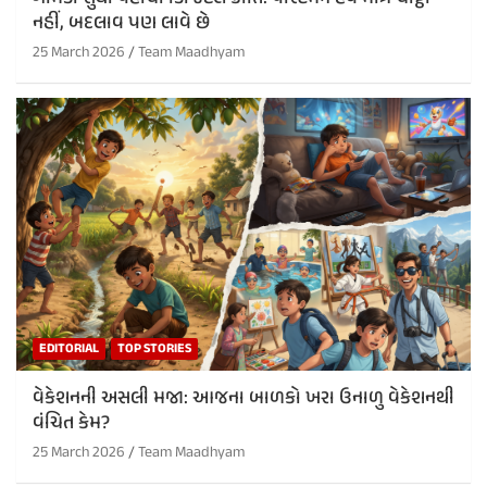
નહીં, બદલાવ પણ લાવે છે
25 March 2026
Team Maadhyam
EDITORIAL
TOP STORIES
વેકેશનની અસલી મજા: આજના બાળકો ખરા ઉનાળુ વેકેશનથી
વંચિત કેમ?
25 March 2026
Team Maadhyam