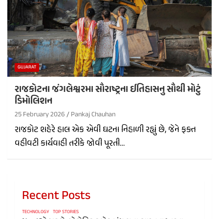
GUJARAT
રાજકોટના જંગલેશ્વરમા સૌરાષ્ટ્રના ઈતિહાસનુ સૌથી મોટું
ડિમોલિશન
25 February 2026
Pankaj Chauhan
રાજકોટ શહેરે હાલ એક એવી ઘટના નિહાળી રહ્યું છે, જેને ફક્ત
વહીવટી કાર્યવાહી તરીકે જોવી પૂરતી…
Recent Posts
TECHNOLOGY
TOP STORIES