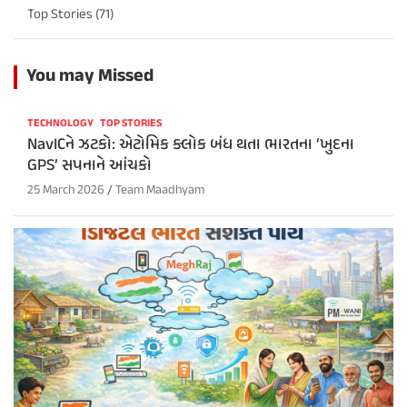
Top Stories
(71)
You may Missed
TECHNOLOGY
TOP STORIES
NavICને ઝટકો: એટોમિક ક્લોક બંધ થતા ભારતના ‘ખુદના
GPS’ સપનાને આંચકો
25 March 2026
Team Maadhyam