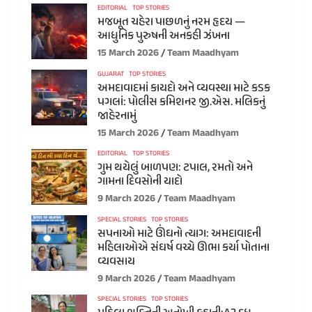
EDITORIAL
TOP STORIES
મજબૂત ચહેરા પાછળનું નરમ હૃદય —
આધુનિક પુરુષની અનકહી ઝંખના
15 March 2026
Team Maadhyam
GUJARAT
TOP STORIES
અમદાવાદમાં કાયદો અને વ્યવસ્થા માટે કડક
પગલાં: પોલીસ કમિશનર જી.એસ. મલિકનું
જાહેરનામું
15 March 2026
Team Maadhyam
EDITORIAL
TOP STORIES
ગુમ થયેલું બાળપણ: ટપાલ, રમતો અને
ગામના દિવસોની યાદો
9 March 2026
Team Maadhyam
SPECIAL STORIES
TOP STORIES
સપનાઓ માટે ઊંઘનો ત્યાગ: અમદાવાદની
મહિલાઓએ સંઘર્ષ વચ્ચે ઊભા કર્યા પોતાના
વ્યવસાય
9 March 2026
Team Maadhyam
SPECIAL STORIES
TOP STORIES