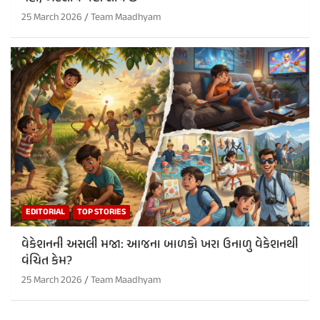
25 March 2026
Team Maadhyam
EDITORIAL
TOP STORIES
વેકેશનની અસલી મજા: આજના બાળકો ખરા ઉનાળુ વેકેશનથી
વંચિત કેમ?
25 March 2026
Team Maadhyam