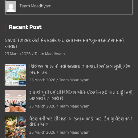
Team Maadhyam
Recent Post
NavICને ઝટકો: એટોમિક ક્લોક બંધ થતા ભારતના ‘ખુદના GPS’ સપનાને
આંચકો
25 March 2026
Team Maadhyam
ડિજિટલ ભારતનો નવો અધ્યાય: ગામડાથી ગ્લોબલ સુધી, દરેક
હાથમાં તક
25 March 2026
Team Maadhyam
ગામડાં સુધી પહોંચી ડિજિટલ ક્રાંતિ: પોસ્ટમેન હવે માત્ર ચીઠ્ઠી નહીં,
બદલાવ પણ લાવે છે
25 March 2026
Team Maadhyam
વેકેશનની અસલી મજા: આજના બાળકો ખરા ઉનાળુ વેકેશનથી
વંચિત કેમ?
25 March 2026
Team Maadhyam