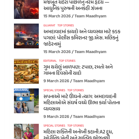
મજબૂત ચહેરા પાછળનું નરમ હૃદય —
આધુનિક પુરુષની અનકહી ઝંખના
15 March 2026
Team Maadhyam
GUJARAT
TOP STORIES
અમદાવાદમાં કાયદો અને વ્યવસ્થા માટે કડક
પગલાં: પોલીસ કમિશનર જી.એસ. મલિકનું
જાહેરનામું
15 March 2026
Team Maadhyam
EDITORIAL
TOP STORIES
ગુમ થયેલું બાળપણ: ટપાલ, રમતો અને
ગામના દિવસોની યાદો
9 March 2026
Team Maadhyam
SPECIAL STORIES
TOP STORIES
સપનાઓ માટે ઊંઘનો ત્યાગ: અમદાવાદની
મહિલાઓએ સંઘર્ષ વચ્ચે ઊભા કર્યા પોતાના
વ્યવસાય
9 March 2026
Team Maadhyam
SPECIAL STORIES
TOP STORIES
મહિલા શક્તિની અનોખી કહાની:A2 દૂધ,
ઓર્ગેનિક ખેતી અને સાત્વિક ભોજનથી