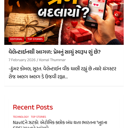
EDITORIAL
TOP STORIES
વેલેન્ટાઈનથી આગળ: પ્રેમનું સાચું સ્વરૂપ શું છે?
7 February 2026
Komal Thummar
-ઠુંમર કોમલ, સુરત. વેલેન્ટાઈન વીક ચાલી રહ્યું છે ત્યારે યંગસ્ટર
રોજ અલગ અલગ ડે ઉજવી રહ્યા…
Recent Posts
TECHNOLOGY
TOP STORIES
NavICને ઝટકો: એટોમિક ક્લોક બંધ થતા ભારતના ‘ખુદના