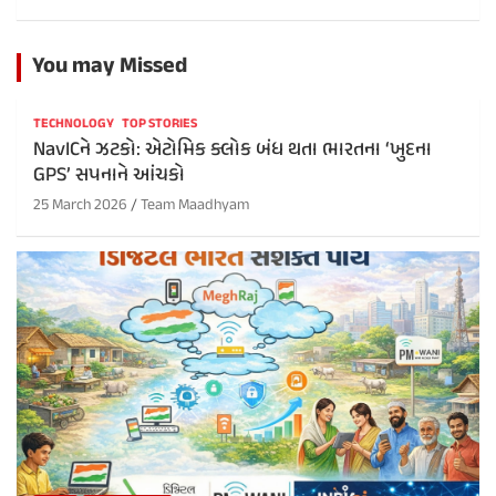
You may Missed
TECHNOLOGY
TOP STORIES
NavICને ઝટકો: એટોમિક ક્લોક બંધ થતા ભારતના ‘ખુદના
GPS’ સપનાને આંચકો
25 March 2026
Team Maadhyam