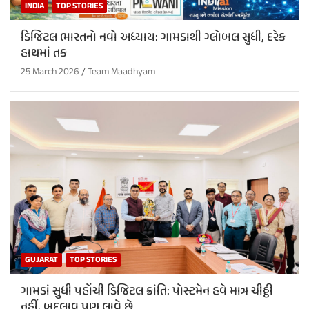
INDIA
TOP STORIES
ડિજિટલ ભારતનો નવો અધ્યાય: ગામડાથી ગ્લોબલ સુધી, દરેક
હાથમાં તક
25 March 2026
Team Maadhyam
GUJARAT
TOP STORIES
ગામડાં સુધી પહોંચી ડિજિટલ ક્રાંતિ: પોસ્ટમેન હવે માત્ર ચીઠ્ઠી
નહીં, બદલાવ પણ લાવે છે