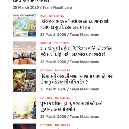
GPS’ સપનાને આંચકો
25 March 2026
Team Maadhyam
INDIA
TOP STORIES
ડિજિટલ ભારતનો નવો અધ્યાય: ગામડાથી
ગ્લોબલ સુધી, દરેક હાથમાં તક
25 March 2026
Team Maadhyam
GUJARAT
TOP STORIES
ગામડાં સુધી પહોંચી ડિજિટલ ક્રાંતિ: પોસ્ટમેન
હવે માત્ર ચીઠ્ઠી નહીં, બદલાવ પણ લાવે છે
25 March 2026
Team Maadhyam
EDITORIAL
TOP STORIES
વેકેશનની અસલી મજા: આજના બાળકો ખરા
ઉનાળુ વેકેશનથી વંચિત કેમ?
25 March 2026
Team Maadhyam
EDITORIAL
TOP STORIES
પુસ્તક વાંચન: જ્ઞાન, કલ્પનાશક્તિ અને
જીવનઘડતરનો સ્ત્રોત
25 March 2026
Team Maadhyam
EDITORIAL
TOP STORIES