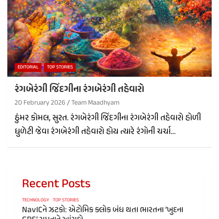
EDITORIAL
TOP STORIES
રંગબેરંગી જિંદગીના રંગબેરંગી તહેવારો
20 February 2026
Team Maadhyam
ઠુંમર કોમલ, સુરત. રંગબેરંગી જિંદગીના રંગબેરંગી તહેવારો હોળી
ધુળેટી જેવા રંગબેરંગી તહેવારો હોય ત્યારે રંગોની ચર્ચા…
Recent Posts
TECHNOLOGY
TOP STORIES
NavICને ઝટકો: એટોમિક ક્લોક બંધ થતા ભારતના ‘ખુદના