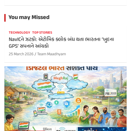
You may Missed
TECHNOLOGY
TOP STORIES
NavICને ઝટકો: એટોમિક ક્લોક બંધ થતા ભારતના ‘ખુદના
GPS’ સપનાને આંચકો
25 March 2026
Team Maadhyam