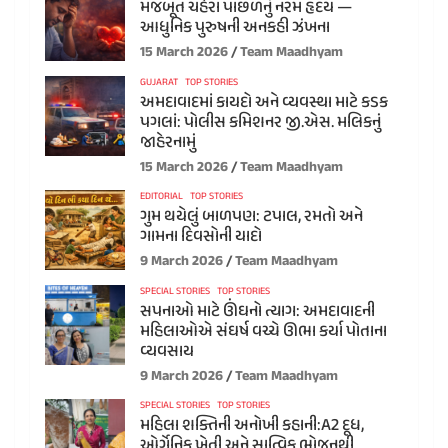
મજબૂત ચહેરા પાછળનું નરમ હૃદય —
આધુનિક પુરુષની અનકહી ઝંખના
15 March 2026
Team Maadhyam
GUJARAT
TOP STORIES
અમદાવાદમાં કાયદો અને વ્યવસ્થા માટે કડક
પગલાં: પોલીસ કમિશનર જી.એસ. મલિકનું
જાહેરનામું
15 March 2026
Team Maadhyam
EDITORIAL
TOP STORIES
ગુમ થયેલું બાળપણ: ટપાલ, રમતો અને
ગામના દિવસોની યાદો
9 March 2026
Team Maadhyam
SPECIAL STORIES
TOP STORIES
સપનાઓ માટે ઊંઘનો ત્યાગ: અમદાવાદની
મહિલાઓએ સંઘર્ષ વચ્ચે ઊભા કર્યા પોતાના
વ્યવસાય
9 March 2026
Team Maadhyam
SPECIAL STORIES
TOP STORIES
મહિલા શક્તિની અનોખી કહાની:A2 દૂધ,
ઓર્ગેનિક ખેતી અને સાત્વિક ભોજનથી