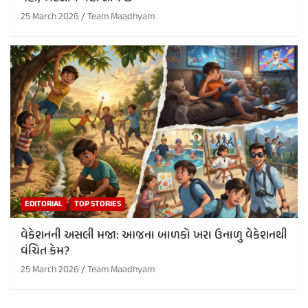
25 March 2026
Team Maadhyam
EDITORIAL
TOP STORIES
વેકેશનની અસલી મજા: આજના બાળકો ખરા ઉનાળુ વેકેશનથી
વંચિત કેમ?
25 March 2026
Team Maadhyam