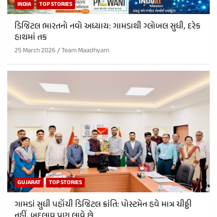
INDIA
TOP STORIES
ડિજિટલ ભારતનો નવો અધ્યાય: ગામડાથી ગ્લોબલ સુધી, દરેક
હાથમાં તક
25 March 2026
Team Maadhyam
GUJARAT
TOP STORIES
ગામડાં સુધી પહોંચી ડિજિટલ ક્રાંતિ: પોસ્ટમેન હવે માત્ર ચીઠ્ઠી
નહીં, બદલાવ પણ લાવે છે