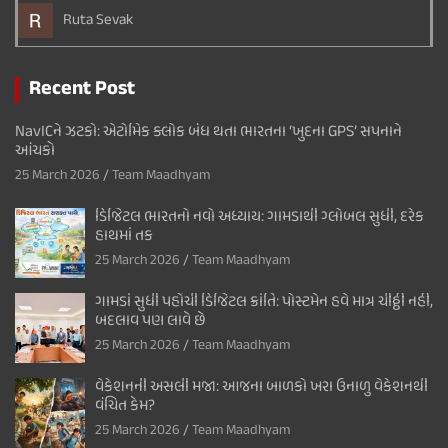
Ruta Sevak
Recent Post
NavICને ઝટકો: એટોમિક ક્લોક બંધ થતા ભારતના ‘ખુદના GPS’ સપનાને
આંચકો
25 March 2026
Team Maadhyam
ડિજિટલ ભારતનો નવો અધ્યાય: ગામડાથી ગ્લોબલ સુધી, દરેક
હાથમાં તક
25 March 2026
Team Maadhyam
ગામડાં સુધી પહોંચી ડિજિટલ ક્રાંતિ: પોસ્ટમેન હવે માત્ર ચીઠ્ઠી નહીં,
બદલાવ પણ લાવે છે
25 March 2026
Team Maadhyam
વેકેશનની અસલી મજા: આજના બાળકો ખરા ઉનાળુ વેકેશનથી
વંચિત કેમ?
25 March 2026
Team Maadhyam