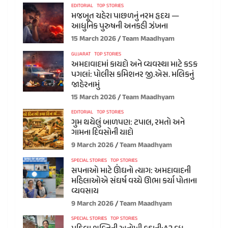
EDITORIAL
TOP STORIES
મજબૂત ચહેરા પાછળનું નરમ હૃદય —
આધુનિક પુરુષની અનકહી ઝંખના
15 March 2026
Team Maadhyam
GUJARAT
TOP STORIES
અમદાવાદમાં કાયદો અને વ્યવસ્થા માટે કડક
પગલાં: પોલીસ કમિશનર જી.એસ. મલિકનું
જાહેરનામું
15 March 2026
Team Maadhyam
EDITORIAL
TOP STORIES
ગુમ થયેલું બાળપણ: ટપાલ, રમતો અને
ગામના દિવસોની યાદો
9 March 2026
Team Maadhyam
SPECIAL STORIES
TOP STORIES
સપનાઓ માટે ઊંઘનો ત્યાગ: અમદાવાદની
મહિલાઓએ સંઘર્ષ વચ્ચે ઊભા કર્યા પોતાના
વ્યવસાય
9 March 2026
Team Maadhyam
SPECIAL STORIES
TOP STORIES