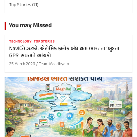
Top Stories
(71)
You may Missed
TECHNOLOGY
TOP STORIES
NavICને ઝટકો: એટોમિક ક્લોક બંધ થતા ભારતના ‘ખુદના
GPS’ સપનાને આંચકો
25 March 2026
Team Maadhyam