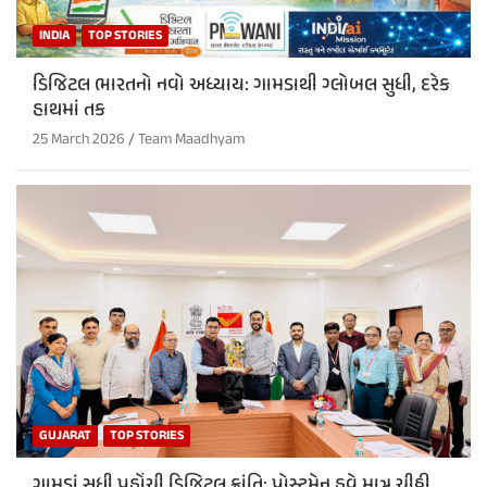
INDIA
TOP STORIES
ડિજિટલ ભારતનો નવો અધ્યાય: ગામડાથી ગ્લોબલ સુધી, દરેક
હાથમાં તક
25 March 2026
Team Maadhyam
GUJARAT
TOP STORIES
ગામડાં સુધી પહોંચી ડિજિટલ ક્રાંતિ: પોસ્ટમેન હવે માત્ર ચીઠ્ઠી