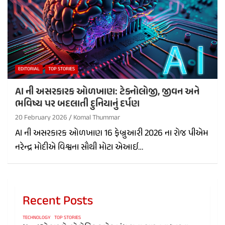
EDITORIAL
TOP STORIES
AI ની અસરકારક ઓળખાણ: ટેક્નોલોજી, જીવન અને
ભવિષ્ય પર બદલાતી દુનિયાનું દર્પણ
20 February 2026
Komal Thummar
AI ની અસરકારક ઓળખાણ 16 ફેબ્રુઆરી 2026 ના રોજ પીએમ
નરેન્દ્ર મોદીએ વિશ્વના સૌથી મોટા એઆઈ…
Recent Posts
TECHNOLOGY
TOP STORIES