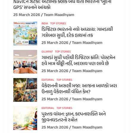
NavICને ઝટકો: એટોમિક ક્લોક બંધ થતા ભારતના ‘ખુદના
GPS’ સપનાને આંચકો
25 March 2026
Team Maadhyam
INDIA
TOP STORIES
ડિજિટલ ભારતનો નવો અધ્યાય: ગામડાથી
ગ્લોબલ સુધી, દરેક હાથમાં તક
25 March 2026
Team Maadhyam
GUJARAT
TOP STORIES
ગામડાં સુધી પહોંચી ડિજિટલ ક્રાંતિ: પોસ્ટમેન
હવે માત્ર ચીઠ્ઠી નહીં, બદલાવ પણ લાવે છે
25 March 2026
Team Maadhyam
EDITORIAL
TOP STORIES
વેકેશનની અસલી મજા: આજના બાળકો ખરા
ઉનાળુ વેકેશનથી વંચિત કેમ?
25 March 2026
Team Maadhyam
EDITORIAL
TOP STORIES
પુસ્તક વાંચન: જ્ઞાન, કલ્પનાશક્તિ અને
જીવનઘડતરનો સ્ત્રોત
25 March 2026
Team Maadhyam