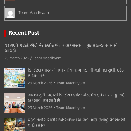
Team Maadhyam
Recent Post
NavICને ઝટકો: એટોમિક ક્લોક બંધ થતા ભારતના ‘ખુદના GPS’ સપનાને
આંચકો
25 March 2026
Team Maadhyam
ડિજિટલ ભારતનો નવો અધ્યાય: ગામડાથી ગ્લોબલ સુધી, દરેક
હાથમાં તક
25 March 2026
Team Maadhyam
ગામડાં સુધી પહોંચી ડિજિટલ ક્રાંતિ: પોસ્ટમેન હવે માત્ર ચીઠ્ઠી નહીં,
બદલાવ પણ લાવે છે
25 March 2026
Team Maadhyam
વેકેશનની અસલી મજા: આજના બાળકો ખરા ઉનાળુ વેકેશનથી
વંચિત કેમ?