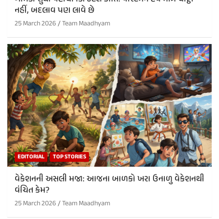
નહીં, બદલાવ પણ લાવે છે
25 March 2026
Team Maadhyam
EDITORIAL
TOP STORIES
વેકેશનની અસલી મજા: આજના બાળકો ખરા ઉનાળુ વેકેશનથી
વંચિત કેમ?
25 March 2026
Team Maadhyam