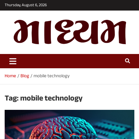
Skip
Thursday, August 6, 2026
to
content
Maadhyam News – Latest News,
Breaking News and Editorials
Home
Blog
mobile technology
Tag:
mobile technology