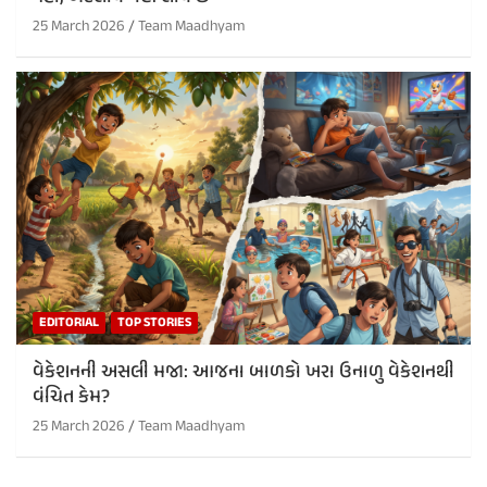
25 March 2026
Team Maadhyam
EDITORIAL
TOP STORIES
વેકેશનની અસલી મજા: આજના બાળકો ખરા ઉનાળુ વેકેશનથી
વંચિત કેમ?
25 March 2026
Team Maadhyam