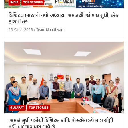
INDIA
TOP STORIES
ડિજિટલ ભારતનો નવો અધ્યાય: ગામડાથી ગ્લોબલ સુધી, દરેક
હાથમાં તક
25 March 2026
Team Maadhyam
GUJARAT
TOP STORIES
ગામડાં સુધી પહોંચી ડિજિટલ ક્રાંતિ: પોસ્ટમેન હવે માત્ર ચીઠ્ઠી
નહીં, બદલાવ પણ લાવે છે