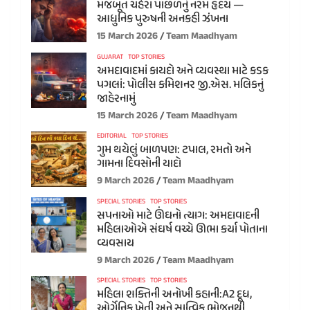
મજબૂત ચહેરા પાછળનું નરમ હૃદય —
આધુનિક પુરુષની અનકહી ઝંખના
15 March 2026
Team Maadhyam
GUJARAT
TOP STORIES
અમદાવાદમાં કાયદો અને વ્યવસ્થા માટે કડક
પગલાં: પોલીસ કમિશનર જી.એસ. મલિકનું
જાહેરનામું
15 March 2026
Team Maadhyam
EDITORIAL
TOP STORIES
ગુમ થયેલું બાળપણ: ટપાલ, રમતો અને
ગામના દિવસોની યાદો
9 March 2026
Team Maadhyam
SPECIAL STORIES
TOP STORIES
સપનાઓ માટે ઊંઘનો ત્યાગ: અમદાવાદની
મહિલાઓએ સંઘર્ષ વચ્ચે ઊભા કર્યા પોતાના
વ્યવસાય
9 March 2026
Team Maadhyam
SPECIAL STORIES
TOP STORIES
મહિલા શક્તિની અનોખી કહાની:A2 દૂધ,
ઓર્ગેનિક ખેતી અને સાત્વિક ભોજનથી