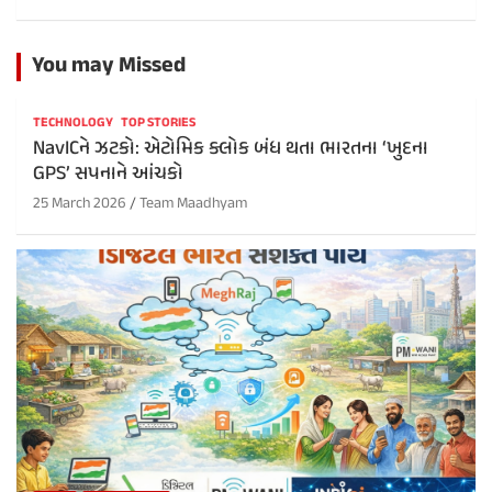
You may Missed
TECHNOLOGY
TOP STORIES
NavICને ઝટકો: એટોમિક ક્લોક બંધ થતા ભારતના ‘ખુદના
GPS’ સપનાને આંચકો
25 March 2026
Team Maadhyam