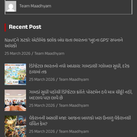
Team Maadhyam
Recent Post
NavICને ઝટકો: એટોમિક ક્લોક બંધ થતા ભારતના ‘ખુદના GPS’ સપનાને
આંચકો
25 March 2026
Team Maadhyam
ડિજિટલ ભારતનો નવો અધ્યાય: ગામડાથી ગ્લોબલ સુધી, દરેક
હાથમાં તક
25 March 2026
Team Maadhyam
ગામડાં સુધી પહોંચી ડિજિટલ ક્રાંતિ: પોસ્ટમેન હવે માત્ર ચીઠ્ઠી નહીં,
બદલાવ પણ લાવે છે
25 March 2026
Team Maadhyam
વેકેશનની અસલી મજા: આજના બાળકો ખરા ઉનાળુ વેકેશનથી
વંચિત કેમ?
25 March 2026
Team Maadhyam