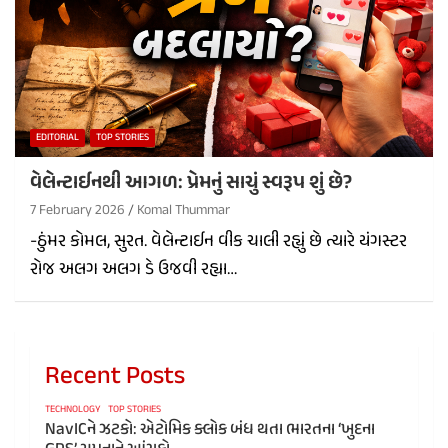
EDITORIAL
TOP STORIES
વેલેન્ટાઈનથી આગળ: પ્રેમનું સાચું સ્વરૂપ શું છે?
7 February 2026
Komal Thummar
-ઠુંમર કોમલ, સુરત. વેલેન્ટાઈન વીક ચાલી રહ્યું છે ત્યારે યંગસ્ટર
રોજ અલગ અલગ ડે ઉજવી રહ્યા…
Recent Posts
TECHNOLOGY
TOP STORIES
NavICને ઝટકો: એટોમિક ક્લોક બંધ થતા ભારતના ‘ખુદના