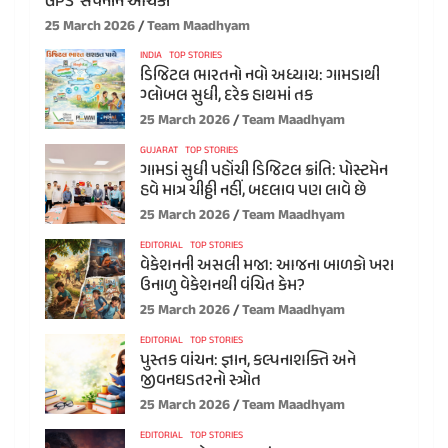
GPS’ સપનાને આંચકો
25 March 2026
Team Maadhyam
INDIA
TOP STORIES
ડિજિટલ ભારતનો નવો અધ્યાય: ગામડાથી
ગ્લોબલ સુધી, દરેક હાથમાં તક
25 March 2026
Team Maadhyam
GUJARAT
TOP STORIES
ગામડાં સુધી પહોંચી ડિજિટલ ક્રાંતિ: પોસ્ટમેન
હવે માત્ર ચીઠ્ઠી નહીં, બદલાવ પણ લાવે છે
25 March 2026
Team Maadhyam
EDITORIAL
TOP STORIES
વેકેશનની અસલી મજા: આજના બાળકો ખરા
ઉનાળુ વેકેશનથી વંચિત કેમ?
25 March 2026
Team Maadhyam
EDITORIAL
TOP STORIES
પુસ્તક વાંચન: જ્ઞાન, કલ્પનાશક્તિ અને
જીવનઘડતરનો સ્ત્રોત
25 March 2026
Team Maadhyam
EDITORIAL
TOP STORIES