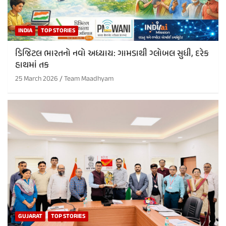
INDIA
TOP STORIES
ડિજિટલ ભારતનો નવો અધ્યાય: ગામડાથી ગ્લોબલ સુધી, દરેક
હાથમાં તક
25 March 2026
Team Maadhyam
GUJARAT
TOP STORIES