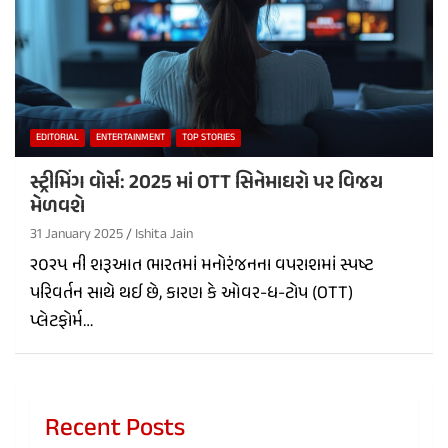
EDITORIAL
ENTERTAINMENT
TOP STORIES
સ્ટ્રીમિંગ વોર્સ: 2025 માં OTT સિનેમાઘરો પર વિજય
મેળવશે
31 January 2025
Ishita Jain
૨૦૨૫ ની શરૂઆત ભારતમાં મનોરંજનના વપરાશમાં સ્પષ્ટ
પરિવર્તન સાથે થઈ છે, કારણ કે ઓવર-ધ-ટોપ (OTT)
પ્લેટફોર્મ…
Recent Posts