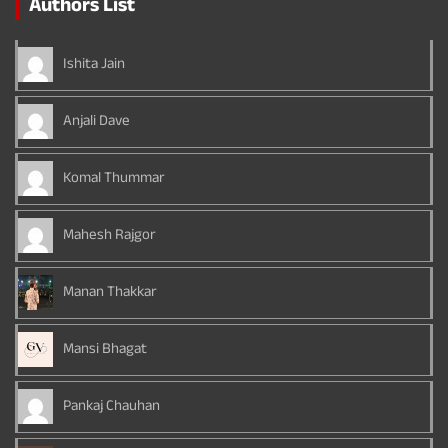
Authors List
Ishita Jain
Anjali Dave
Komal Thummar
Mahesh Rajgor
Manan Thakkar
Mansi Bhagat
Pankaj Chauhan