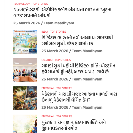
TECHNOLOGY
TOP STORIES
NavICને ઝટકો: એટોમિક ક્લોક બંધ થતા ભારતના ‘ખુદના
GPS’ સપનાને આંચકો
25 March 2026
Team Maadhyam
INDIA
TOP STORIES
ડિજિટલ ભારતનો નવો અધ્યાય: ગામડાથી
ગ્લોબલ સુધી, દરેક હાથમાં તક
25 March 2026
Team Maadhyam
GUJARAT
TOP STORIES
ગામડાં સુધી પહોંચી ડિજિટલ ક્રાંતિ: પોસ્ટમેન
હવે માત્ર ચીઠ્ઠી નહીં, બદલાવ પણ લાવે છે
25 March 2026
Team Maadhyam
EDITORIAL
TOP STORIES
વેકેશનની અસલી મજા: આજના બાળકો ખરા
ઉનાળુ વેકેશનથી વંચિત કેમ?
25 March 2026
Team Maadhyam
EDITORIAL
TOP STORIES
પુસ્તક વાંચન: જ્ઞાન, કલ્પનાશક્તિ અને
જીવનઘડતરનો સ્ત્રોત