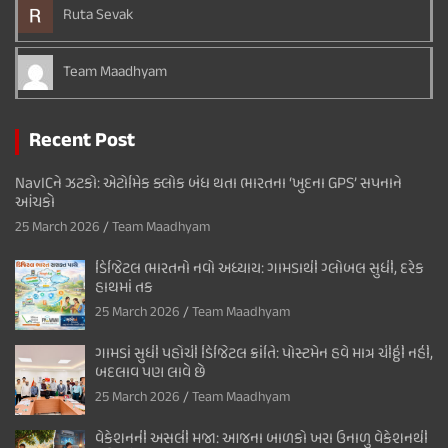
Ruta Sevak
Team Maadhyam
Recent Post
NavICને ઝટકો: એટોમિક ક્લોક બંધ થતા ભારતના ‘ખુદના GPS’ સપનાને
આંચકો
25 March 2026
Team Maadhyam
ડિજિટલ ભારતનો નવો અધ્યાય: ગામડાથી ગ્લોબલ સુધી, દરેક
હાથમાં તક
25 March 2026
Team Maadhyam
ગામડાં સુધી પહોંચી ડિજિટલ ક્રાંતિ: પોસ્ટમેન હવે માત્ર ચીઠ્ઠી નહીં,
બદલાવ પણ લાવે છે
25 March 2026
Team Maadhyam
વેકેશનની અસલી મજા: આજના બાળકો ખરા ઉનાળુ વેકેશનથી