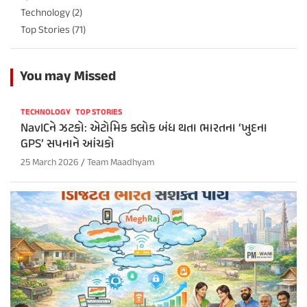
Technology
(2)
Top Stories
(71)
You may Missed
TECHNOLOGY
TOP STORIES
NavICને ઝટકો: એટોમિક ક્લોક બંધ થતા ભારતના ‘ખુદના
GPS’ સપનાને આંચકો
25 March 2026
Team Maadhyam