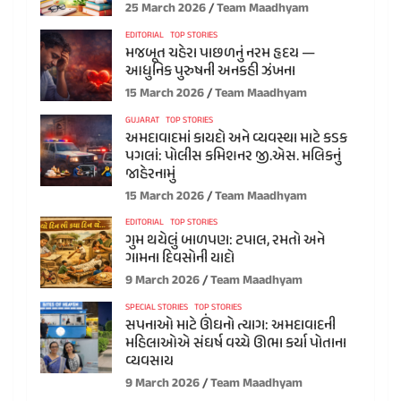
25 March 2026
Team Maadhyam
EDITORIAL
TOP STORIES
મજબૂત ચહેરા પાછળનું નરમ હૃદય —
આધુનિક પુરુષની અનકહી ઝંખના
15 March 2026
Team Maadhyam
GUJARAT
TOP STORIES
અમદાવાદમાં કાયદો અને વ્યવસ્થા માટે કડક
પગલાં: પોલીસ કમિશનર જી.એસ. મલિકનું
જાહેરનામું
15 March 2026
Team Maadhyam
EDITORIAL
TOP STORIES
ગુમ થયેલું બાળપણ: ટપાલ, રમતો અને
ગામના દિવસોની યાદો
9 March 2026
Team Maadhyam
SPECIAL STORIES
TOP STORIES
સપનાઓ માટે ઊંઘનો ત્યાગ: અમદાવાદની
મહિલાઓએ સંઘર્ષ વચ્ચે ઊભા કર્યા પોતાના
વ્યવસાય
9 March 2026
Team Maadhyam