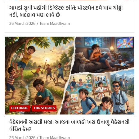
ગામડાં સુધી પહોંચી ડિજિટલ ક્રાંતિ: પોસ્ટમેન હવે માત્ર ચીઠ્ઠી
નહીં, બદલાવ પણ લાવે છે
25 March 2026
Team Maadhyam
EDITORIAL
TOP STORIES
વેકેશનની અસલી મજા: આજના બાળકો ખરા ઉનાળુ વેકેશનથી
વંચિત કેમ?
25 March 2026
Team Maadhyam