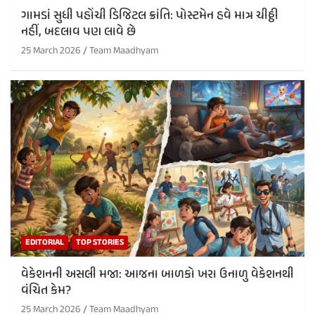
ગામડાં સુધી પહોંચી ડિજિટલ ક્રાંતિ: પોસ્ટમેન હવે માત્ર ચીઠ્ઠી
નહીં, બદલાવ પણ લાવે છે
25 March 2026
Team Maadhyam
EDITORIAL
TOP STORIES
વેકેશનની અસલી મજા: આજના બાળકો ખરા ઉનાળુ વેકેશનથી
વંચિત કેમ?
25 March 2026
Team Maadhyam