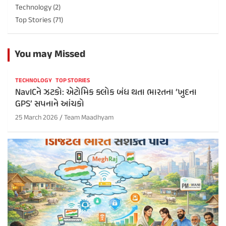
Technology
(2)
Top Stories
(71)
You may Missed
TECHNOLOGY
TOP STORIES
NavICને ઝટકો: એટોમિક ક્લોક બંધ થતા ભારતના ‘ખુદના
GPS’ સપનાને આંચકો
25 March 2026
Team Maadhyam