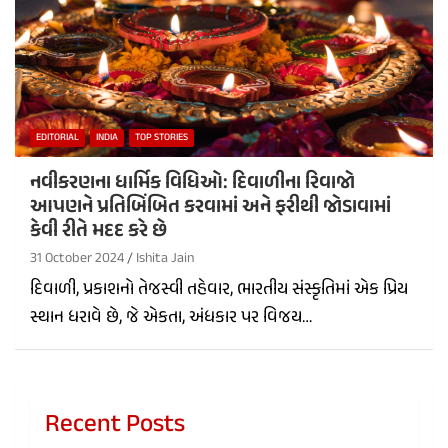
EDITORIAL
INDIA
TOP STORIES
નવીકરણના ધાર્મિક વિધિઓ: દિવાળીના રિવાજો
આપણને પ્રતિબિંબિત કરવામાં અને ફરીથી જોડાવામાં
કેવી રીતે મદદ કરે છે
31 October 2024
Ishita Jain
દિવાળી, પ્રકાશનો તેજસ્વી તહેવાર, ભારતીય સંસ્કૃતિમાં એક પ્રિય
સ્થાન ધરાવે છે, જે એકતા, અંધકાર પર વિજય…
Recent Posts