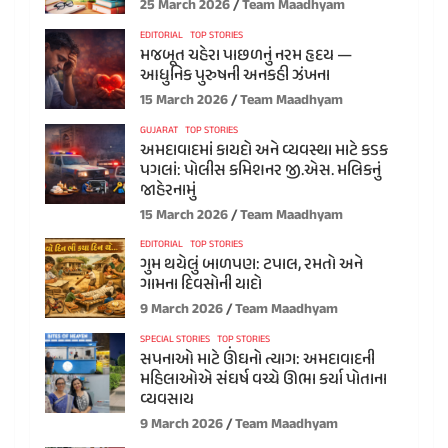
25 March 2026
Team Maadhyam
EDITORIAL
TOP STORIES
મજબૂત ચહેરા પાછળનું નરમ હૃદય —
આધુનિક પુરુષની અનકહી ઝંખના
15 March 2026
Team Maadhyam
GUJARAT
TOP STORIES
અમદાવાદમાં કાયદો અને વ્યવસ્થા માટે કડક
પગલાં: પોલીસ કમિશનર જી.એસ. મલિકનું
જાહેરનામું
15 March 2026
Team Maadhyam
EDITORIAL
TOP STORIES
ગુમ થયેલું બાળપણ: ટપાલ, રમતો અને
ગામના દિવસોની યાદો
9 March 2026
Team Maadhyam
SPECIAL STORIES
TOP STORIES
સપનાઓ માટે ઊંઘનો ત્યાગ: અમદાવાદની
મહિલાઓએ સંઘર્ષ વચ્ચે ઊભા કર્યા પોતાના
વ્યવસાય
9 March 2026
Team Maadhyam