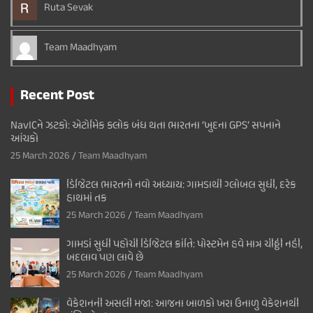
Ruta Sevak
Team Maadhyam
Recent Post
NavICને ઝટકો: એટોમિક ક્લોક બંધ થતા ભારતના ‘ખુદના GPS’ સપનાને
આંચકો
25 March 2026
Team Maadhyam
ડિજિટલ ભારતનો નવો અધ્યાય: ગામડાથી ગ્લોબલ સુધી, દરેક
હાથમાં તક
25 March 2026
Team Maadhyam
ગામડાં સુધી પહોંચી ડિજિટલ ક્રાંતિ: પોસ્ટમેન હવે માત્ર ચીઠ્ઠી નહીં,
બદલાવ પણ લાવે છે
25 March 2026
Team Maadhyam
વેકેશનની અસલી મજા: આજના બાળકો ખરા ઉનાળુ વેકેશનથી