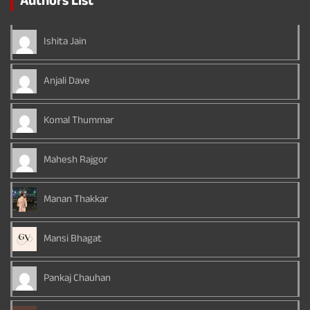
Authors List
Ishita Jain
Anjali Dave
Komal Thummar
Mahesh Rajgor
Manan Thakkar
Mansi Bhagat
Pankaj Chauhan