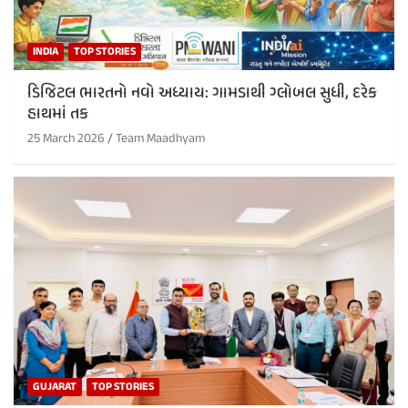
INDIA
TOP STORIES
ડિજિટલ ભારતનો નવો અધ્યાય: ગામડાથી ગ્લોબલ સુધી, દરેક
હાથમાં તક
25 March 2026
Team Maadhyam
GUJARAT
TOP STORIES