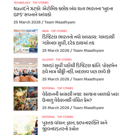
TECHNOLOGY
TOP STORIES
NavICને ઝટકો: એટોમિક ક્લોક બંધ થતા ભારતના ‘ખુદના
GPS’ સપનાને આંચકો
25 March 2026
Team Maadhyam
INDIA
TOP STORIES
ડિજિટલ ભારતનો નવો અધ્યાય: ગામડાથી
ગ્લોબલ સુધી, દરેક હાથમાં તક
25 March 2026
Team Maadhyam
GUJARAT
TOP STORIES
ગામડાં સુધી પહોંચી ડિજિટલ ક્રાંતિ: પોસ્ટમેન
હવે માત્ર ચીઠ્ઠી નહીં, બદલાવ પણ લાવે છે
25 March 2026
Team Maadhyam
EDITORIAL
TOP STORIES
વેકેશનની અસલી મજા: આજના બાળકો ખરા
ઉનાળુ વેકેશનથી વંચિત કેમ?
25 March 2026
Team Maadhyam
EDITORIAL
TOP STORIES
પુસ્તક વાંચન: જ્ઞાન, કલ્પનાશક્તિ અને
જીવનઘડતરનો સ્ત્રોત