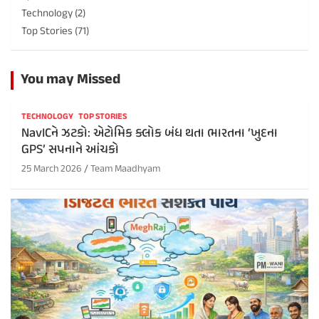
Technology
(2)
Top Stories
(71)
You may Missed
TECHNOLOGY
TOP STORIES
NavICને ઝટકો: એટોમિક ક્લોક બંધ થતા ભારતના ‘ખુદના
GPS’ સપનાને આંચકો
25 March 2026
Team Maadhyam