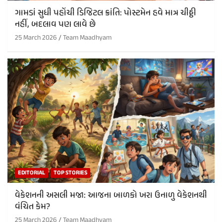
ગામડાં સુધી પહોંચી ડિજિટલ ક્રાંતિ: પોસ્ટમેન હવે માત્ર ચીઠ્ઠી
નહીં, બદલાવ પણ લાવે છે
25 March 2026
Team Maadhyam
EDITORIAL
TOP STORIES
વેકેશનની અસલી મજા: આજના બાળકો ખરા ઉનાળુ વેકેશનથી
વંચિત કેમ?
25 March 2026
Team Maadhyam