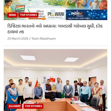
INDIA
TOP STORIES
ડિજિટલ ભારતનો નવો અધ્યાય: ગામડાથી ગ્લોબલ સુધી, દરેક
હાથમાં તક
25 March 2026
Team Maadhyam
GUJARAT
TOP STORIES