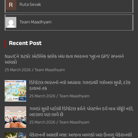
Ruta Sevak
Team Maadhyam
Recent Post
NavICને ઝટકો: એટોમિક ક્લોક બંધ થતા ભારતના ‘ખુદના GPS’ સપનાને
આંચકો
25 March 2026
Team Maadhyam
ડિજિટલ ભારતનો નવો અધ્યાય: ગામડાથી ગ્લોબલ સુધી, દરેક
હાથમાં તક
25 March 2026
Team Maadhyam
ગામડાં સુધી પહોંચી ડિજિટલ ક્રાંતિ: પોસ્ટમેન હવે માત્ર ચીઠ્ઠી નહીં,
બદલાવ પણ લાવે છે
25 March 2026
Team Maadhyam
વેકેશનની અસલી મજા: આજના બાળકો ખરા ઉનાળુ વેકેશનથી