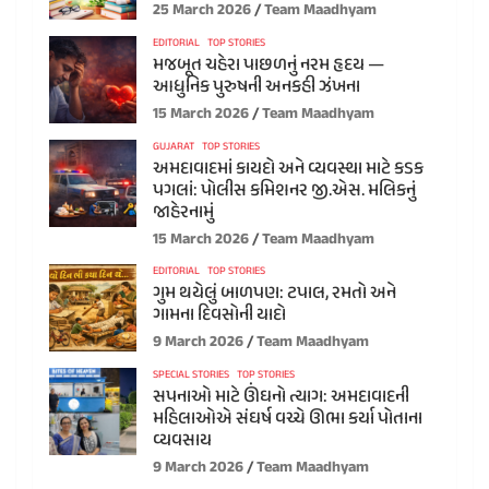
25 March 2026
Team Maadhyam
EDITORIAL
TOP STORIES
મજબૂત ચહેરા પાછળનું નરમ હૃદય —
આધુનિક પુરુષની અનકહી ઝંખના
15 March 2026
Team Maadhyam
GUJARAT
TOP STORIES
અમદાવાદમાં કાયદો અને વ્યવસ્થા માટે કડક
પગલાં: પોલીસ કમિશનર જી.એસ. મલિકનું
જાહેરનામું
15 March 2026
Team Maadhyam
EDITORIAL
TOP STORIES
ગુમ થયેલું બાળપણ: ટપાલ, રમતો અને
ગામના દિવસોની યાદો
9 March 2026
Team Maadhyam
SPECIAL STORIES
TOP STORIES
સપનાઓ માટે ઊંઘનો ત્યાગ: અમદાવાદની
મહિલાઓએ સંઘર્ષ વચ્ચે ઊભા કર્યા પોતાના
વ્યવસાય
9 March 2026
Team Maadhyam