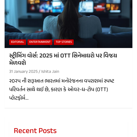
EDITORIAL
ENTERTAINMENT
TOP STORIES
સ્ટ્રીમિંગ વોર્સ: 2025 માં OTT સિનેમાઘરો પર વિજય
મેળવશે
31 January 2025
Ishita Jain
૨૦૨૫ ની શરૂઆત ભારતમાં મનોરંજનના વપરાશમાં સ્પષ્ટ
પરિવર્તન સાથે થઈ છે, કારણ કે ઓવર-ધ-ટોપ (OTT)
પ્લેટફોર્મ…
Recent Posts