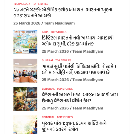
TECHNOLOGY
TOP STORIES
NavICને ઝટકો: એટોમિક ક્લોક બંધ થતા ભારતના ‘ખુદના
GPS’ સપનાને આંચકો
25 March 2026
Team Maadhyam
INDIA
TOP STORIES
ડિજિટલ ભારતનો નવો અધ્યાય: ગામડાથી
ગ્લોબલ સુધી, દરેક હાથમાં તક
25 March 2026
Team Maadhyam
GUJARAT
TOP STORIES
ગામડાં સુધી પહોંચી ડિજિટલ ક્રાંતિ: પોસ્ટમેન
હવે માત્ર ચીઠ્ઠી નહીં, બદલાવ પણ લાવે છે
25 March 2026
Team Maadhyam
EDITORIAL
TOP STORIES
વેકેશનની અસલી મજા: આજના બાળકો ખરા
ઉનાળુ વેકેશનથી વંચિત કેમ?
25 March 2026
Team Maadhyam
EDITORIAL
TOP STORIES
પુસ્તક વાંચન: જ્ઞાન, કલ્પનાશક્તિ અને
જીવનઘડતરનો સ્ત્રોત