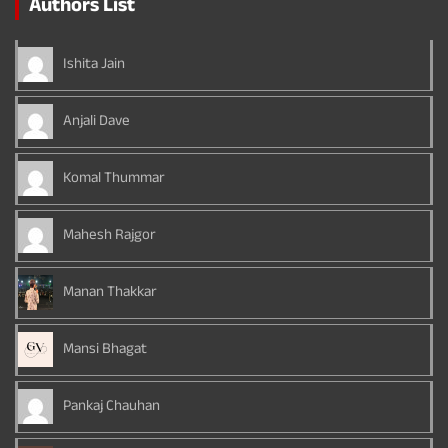
Authors List
Ishita Jain
Anjali Dave
Komal Thummar
Mahesh Rajgor
Manan Thakkar
Mansi Bhagat
Pankaj Chauhan