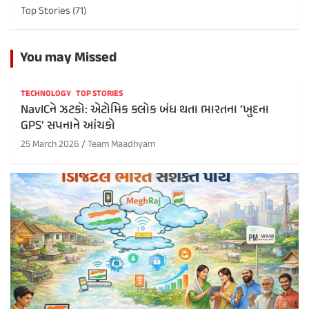
Top Stories
(71)
You may Missed
TECHNOLOGY
TOP STORIES
NavICને ઝટકો: એટોમિક ક્લોક બંધ થતા ભારતના ‘ખુદના
GPS’ સપનાને આંચકો
25 March 2026
Team Maadhyam