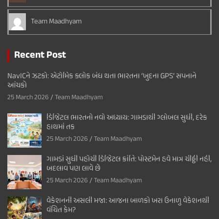
Team Maadhyam
Recent Post
NavICને ઝટકો: એટોમિક ક્લોક બંધ થતા ભારતના ‘ખુદના GPS’ સપનાને
આંચકો
25 March 2026
Team Maadhyam
ડિજિટલ ભારતનો નવો અધ્યાય: ગામડાથી ગ્લોબલ સુધી, દરેક
હાથમાં તક
25 March 2026
Team Maadhyam
ગામડાં સુધી પહોંચી ડિજિટલ ક્રાંતિ: પોસ્ટમેન હવે માત્ર ચીઠ્ઠી નહીં,
બદલાવ પણ લાવે છે
25 March 2026
Team Maadhyam
વેકેશનની અસલી મજા: આજના બાળકો ખરા ઉનાળુ વેકેશનથી
વંચિત કેમ?