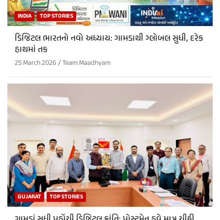
INDIA
TOP STORIES
ડિજિટલ ભારતનો નવો અધ્યાય: ગામડાથી ગ્લોબલ સુધી, દરેક
હાથમાં તક
25 March 2026
Team Maadhyam
GUJARAT
TOP STORIES
ગામડાં સુધી પહોંચી ડિજિટલ ક્રાંતિ: પોસ્ટમેન હવે માત્ર ચીઠ્ઠી