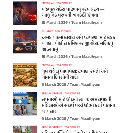
EDITORIAL
TOP STORIES
મજબૂત ચહેરા પાછળનું નરમ હૃદય —
આધુનિક પુરુષની અનકહી ઝંખના
15 March 2026
Team Maadhyam
GUJARAT
TOP STORIES
અમદાવાદમાં કાયદો અને વ્યવસ્થા માટે કડક
પગલાં: પોલીસ કમિશનર જી.એસ. મલિકનું
જાહેરનામું
15 March 2026
Team Maadhyam
EDITORIAL
TOP STORIES
ગુમ થયેલું બાળપણ: ટપાલ, રમતો અને
ગામના દિવસોની યાદો
9 March 2026
Team Maadhyam
SPECIAL STORIES
TOP STORIES
સપનાઓ માટે ઊંઘનો ત્યાગ: અમદાવાદની
મહિલાઓએ સંઘર્ષ વચ્ચે ઊભા કર્યા પોતાના
વ્યવસાય
9 March 2026
Team Maadhyam
SPECIAL STORIES
TOP STORIES