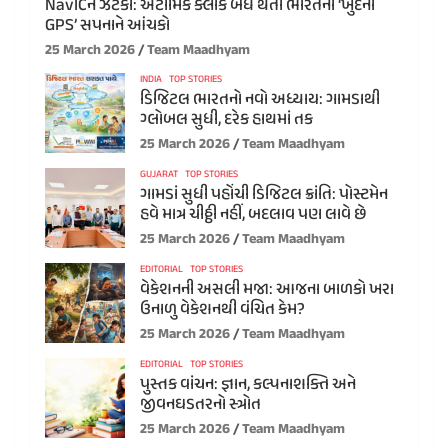
NavICને ઝટકો: એટોમિક ક્લોક બંધ થતા ભારતના ‘ખુદના
GPS’ સપનાને આંચકો
25 March 2026
Team Maadhyam
INDIA
TOP STORIES
ડિજિટલ ભારતનો નવો અધ્યાય: ગામડાથી
ગ્લોબલ સુધી, દરેક હાથમાં તક
25 March 2026
Team Maadhyam
GUJARAT
TOP STORIES
ગામડાં સુધી પહોંચી ડિજિટલ ક્રાંતિ: પોસ્ટમેન
હવે માત્ર ચીઠ્ઠી નહીં, બદલાવ પણ લાવે છે
25 March 2026
Team Maadhyam
EDITORIAL
TOP STORIES
વેકેશનની અસલી મજા: આજના બાળકો ખરા
ઉનાળુ વેકેશનથી વંચિત કેમ?
25 March 2026
Team Maadhyam
EDITORIAL
TOP STORIES
પુસ્તક વાંચન: જ્ઞાન, કલ્પનાશક્તિ અને
જીવનઘડતરનો સ્ત્રોત
25 March 2026
Team Maadhyam