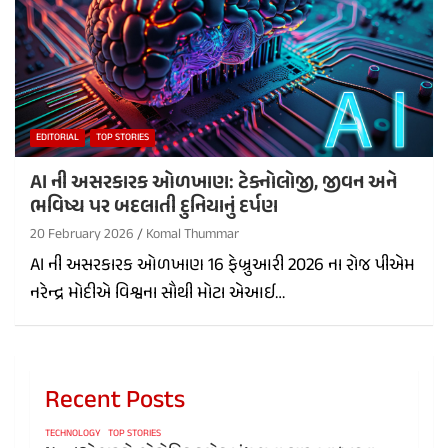
EDITORIAL
TOP STORIES
AI ની અસરકારક ઓળખાણ: ટેક્નોલોજી, જીવન અને
ભવિષ્ય પર બદલાતી દુનિયાનું દર્પણ
20 February 2026
Komal Thummar
AI ની અસરકારક ઓળખાણ 16 ફેબ્રુઆરી 2026 ના રોજ પીએમ
નરેન્દ્ર મોદીએ વિશ્વના સૌથી મોટા એઆઈ…
Recent Posts
TECHNOLOGY
TOP STORIES