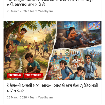
નહીં, બદલાવ પણ લાવે છે
25 March 2026
Team Maadhyam
EDITORIAL
TOP STORIES
વેકેશનની અસલી મજા: આજના બાળકો ખરા ઉનાળુ વેકેશનથી
વંચિત કેમ?
25 March 2026
Team Maadhyam