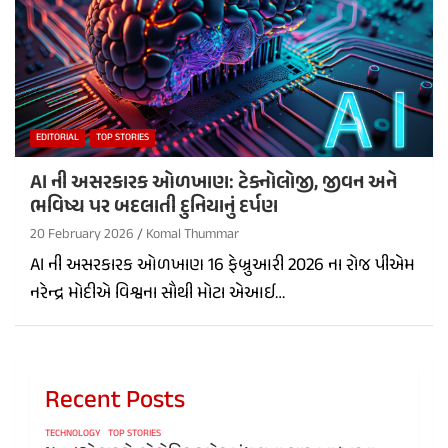
EDITORIAL
TOP STORIES
AI ની અસરકારક ઓળખાણ: ટેક્નોલોજી, જીવન અને
ભવિષ્ય પર બદલાતી દુનિયાનું દર્પણ
20 February 2026
Komal Thummar
AI ની અસરકારક ઓળખાણ 16 ફેબ્રુઆરી 2026 ના રોજ પીએમ
નરેન્દ્ર મોદીએ વિશ્વના સૌથી મોટા એઆઈ…
Recent Posts
TECHNOLOGY
TOP STORIES