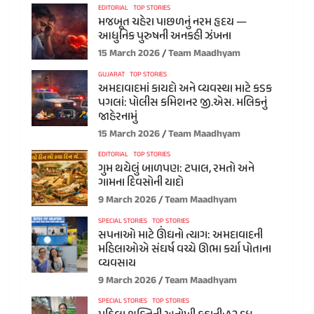
EDITORIAL
TOP STORIES
મજબૂત ચહેરા પાછળનું નરમ હૃદય —
આધુનિક પુરુષની અનકહી ઝંખના
15 March 2026
Team Maadhyam
GUJARAT
TOP STORIES
અમદાવાદમાં કાયદો અને વ્યવસ્થા માટે કડક
પગલાં: પોલીસ કમિશનર જી.એસ. મલિકનું
જાહેરનામું
15 March 2026
Team Maadhyam
EDITORIAL
TOP STORIES
ગુમ થયેલું બાળપણ: ટપાલ, રમતો અને
ગામના દિવસોની યાદો
9 March 2026
Team Maadhyam
SPECIAL STORIES
TOP STORIES
સપનાઓ માટે ઊંઘનો ત્યાગ: અમદાવાદની
મહિલાઓએ સંઘર્ષ વચ્ચે ઊભા કર્યા પોતાના
વ્યવસાય
9 March 2026
Team Maadhyam
SPECIAL STORIES
TOP STORIES