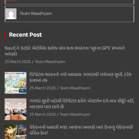
Team Maadhyam
Recent Post
NavICને ઝટકો: એટોમિક ક્લોક બંધ થતા ભારતના ‘ખુદના GPS’ સપનાને
આંચકો
25 March 2026
Team Maadhyam
ડિજિટલ ભારતનો નવો અધ્યાય: ગામડાથી ગ્લોબલ સુધી, દરેક
હાથમાં તક
25 March 2026
Team Maadhyam
ગામડાં સુધી પહોંચી ડિજિટલ ક્રાંતિ: પોસ્ટમેન હવે માત્ર ચીઠ્ઠી નહીં,
બદલાવ પણ લાવે છે
25 March 2026
Team Maadhyam
વેકેશનની અસલી મજા: આજના બાળકો ખરા ઉનાળુ વેકેશનથી
વંચિત કેમ?