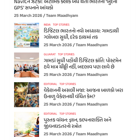
NavICને ઝટકો: એટોમિક ક્લોક બંધ થતા ભારતના ‘ખુદના
GPS’ સપનાને આંચકો
25 March 2026
Team Maadhyam
INDIA
TOP STORIES
ડિજિટલ ભારતનો નવો અધ્યાય: ગામડાથી
ગ્લોબલ સુધી, દરેક હાથમાં તક
25 March 2026
Team Maadhyam
GUJARAT
TOP STORIES
ગામડાં સુધી પહોંચી ડિજિટલ ક્રાંતિ: પોસ્ટમેન
હવે માત્ર ચીઠ્ઠી નહીં, બદલાવ પણ લાવે છે
25 March 2026
Team Maadhyam
EDITORIAL
TOP STORIES
વેકેશનની અસલી મજા: આજના બાળકો ખરા
ઉનાળુ વેકેશનથી વંચિત કેમ?
25 March 2026
Team Maadhyam
EDITORIAL
TOP STORIES
પુસ્તક વાંચન: જ્ઞાન, કલ્પનાશક્તિ અને
જીવનઘડતરનો સ્ત્રોત
25 March 2026
Team Maadhyam