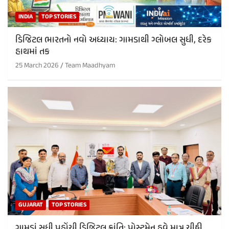
INDIA
TOP STORIES
ડિજિટલ ભારતનો નવો અધ્યાય: ગામડાથી ગ્લોબલ સુધી, દરેક
હાથમાં તક
25 March 2026
Team Maadhyam
GUJARAT
TOP STORIES
ગામડાં સુધી પહોંચી ડિજિટલ ક્રાંતિ: પોસ્ટમેન હવે માત્ર ચીઠ્ઠી