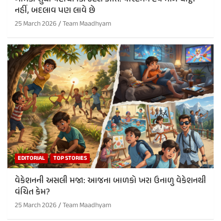
નહીં, બદલાવ પણ લાવે છે
25 March 2026
Team Maadhyam
EDITORIAL
TOP STORIES
વેકેશનની અસલી મજા: આજના બાળકો ખરા ઉનાળુ વેકેશનથી
વંચિત કેમ?
25 March 2026
Team Maadhyam