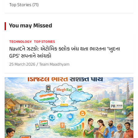
Top Stories
(71)
You may Missed
TECHNOLOGY
TOP STORIES
NavICને ઝટકો: એટોમિક ક્લોક બંધ થતા ભારતના ‘ખુદના
GPS’ સપનાને આંચકો
25 March 2026
Team Maadhyam